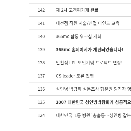
142
제 2차 고객평가제 완료
141
대전점 직원 시술/친절 마인드 교육
140
365mc 합동 워크샵 개최
139
365mc 홈페이지가 개편되었습니다!
138
인천점 LPL 도입기념 프로젝트 연장!
137
CS leader 토론 진행
136
성인병 박람회 설문조사 행운권 당첨자 
135
2007 대한민국 성인병박람회가 성공적
134
대한민국 ‘1등 병원’ 총출동…성인병 잡는