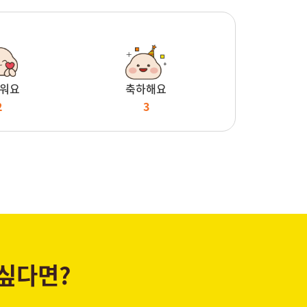
워요
축하해요
2
3
 싶다면?