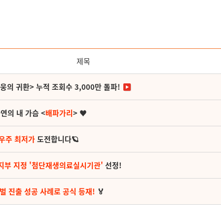
제목
영웅의 귀환> 누적 조회수 3,000만 돌파!
연의 내 가슴 <
배파가리
> ♥
 우주 최저가
도전합니다🪐
지부 지정 '첨단재생의료실시기관'
선정!
벌 진출 성공 사례로 공식 등재!
🏅