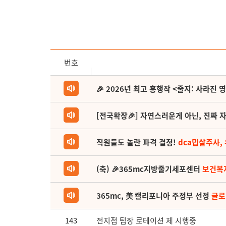
번호
🎉 2026년 최고 흥행작 <줄지: 사라진 
[전국확장🎉] 자연스러운게 아닌, 진짜 자
직원들도 놀란 파격 결정!
dca밉살주사,
(축) 🎉365mc지방줄기세포센터
보건복
365mc, 美 캘리포니아 주정부 선정
글로
143
전지점 팀장 로테이션 제 시행중