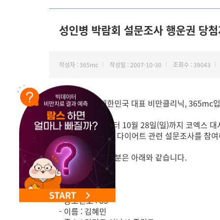
NEW 교대 지방줄기세포센터 오픈
성인병 박람회 설문조사 행운권 당첨
작성자 : 365mc
작성일 : 2007-10-30
조회수 : 39043
안녕하세요. 대한민국 대표 비만클리닉, 365mc입
10월 25일(목)부터 10월 28일(일)까지 코엑
365mc 부스에서 다이어트 관련 설문조사를 참
행운의 주인공 세분은 아래와 같습니다.
쿠쿠 압력밥솥
- 응모번호 : 83
- 이름 : 김혜민