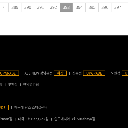
389
390
391
392
393
394
395
396
397
UPGRADE
ALL NEW 강남본점
확장
신촌점
UPGRADE
노원점
U
점
부천점
안양평촌점
ADE
해운대 람스 스페셜센터
irman점
태국 1호 Bangkok점
인도네시아 3호 Surabaya점