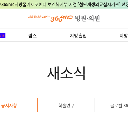
🎉365mc지방줄기세포센터 보건복지부 지정 '첨단재생의료실시기관' 선정
람스
지방흡입
지방
새소식
공지사항
학술연구
글로벌 36