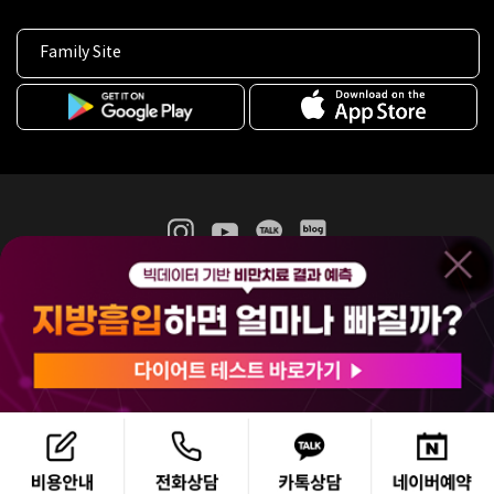
Family Site
365mc 병·의원 이용약관
홈페이지 이용약관
개인정보처리방침
비급여진료수가
증명서발급
인재채용
(주)365mcㅣ서울특별시 서초구 서초대로52길 7, 3~4층(서초동, 제일빌딩)
120-87-04354ㅣ김남철
COPYRIGHT(C) 2025 365mc. ALL RIGHTS RESERVED.