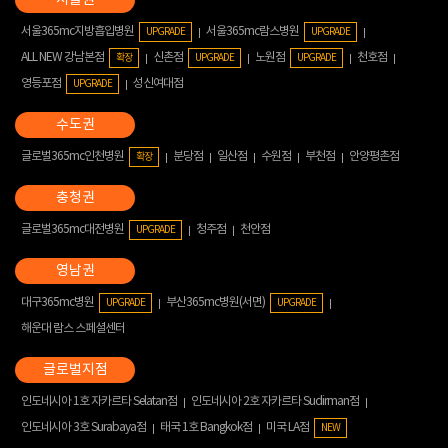
서울365mc지방흡입병원
서울365mc람스병원
UPGRADE
UPGRADE
ALL NEW 강남본점
신촌점
노원점
천호점
확장
UPGRADE
UPGRADE
영등포점
성신여대점
UPGRADE
글로벌365mc인천병원
분당점
일산점
수원점
부천점
안양평촌점
확장
글로벌365mc대전병원
청주점
천안점
UPGRADE
대구365mc병원
부산365mc병원(서면)
UPGRADE
UPGRADE
해운대 람스 스페셜센터
인도네시아 1호 자카르타 Selatan점
인도네시아 2호 자카르타 Sudirman점
인도네시아 3호 Surabaya점
태국 1호 Bangkok점
미국 LA점
NEW