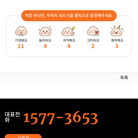
지방 하나만, 우리의 새소식을 클릭으로 응원해주세요.
기대돼요
놀라워요
유익해요
고마워요
축하해요
11
4
4
2
3
목록
대표전
화