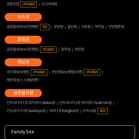
영등포점
성신여대점
UPGRADE
글로벌365mc인천병원
분당점
일산점
수원점
부천점
안양평촌점
확장
글로벌365mc대전병원
청주점
천안점
UPGRADE
대구365mc병원
부산365mc병원(서면)
UPGRADE
UPGRADE
해운대 람스 스페셜센터
인도네시아 1호 자카르타 Selatan점
인도네시아 2호 자카르타 Sudirman점
인도네시아 3호 Surabaya점
태국 1호 Bangkok점
미국 LA점
NEW
Family Site