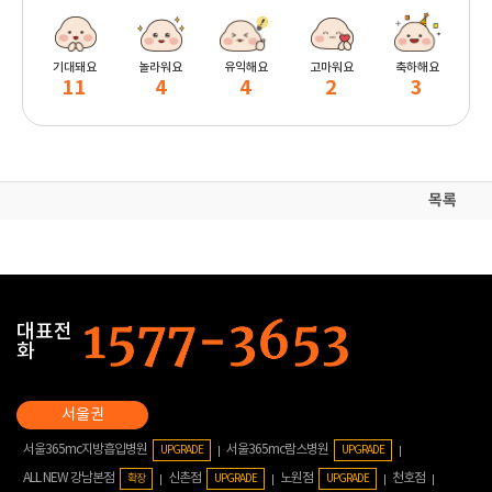
기대돼요
놀라워요
유익해요
고마워요
축하해요
11
4
4
2
3
목록
대표전
화
서울365mc지방흡입병원
서울365mc람스병원
UPGRADE
UPGRADE
ALL NEW 강남본점
신촌점
노원점
천호점
확장
UPGRADE
UPGRADE