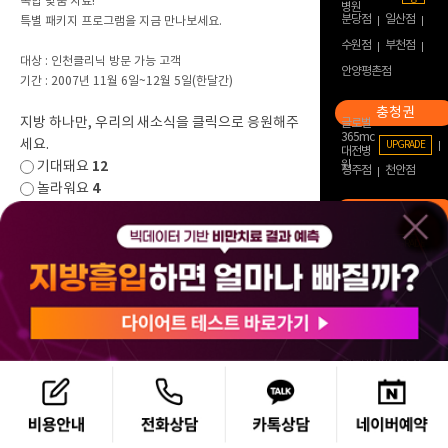
복합 맞춤 치료!
병원
분당점
일산점
특별 패키지 프로그램을 지금 만나보세요.
수원점
부천점
대상 : 인천클리닉 방문 가능 고객
안양평촌점
기간 : 2007년 11월 6일~12월 5일(한달간)
지방 하나만, 우리의 새소식을 클릭으로 응원해주
글로벌
365mc
세요.
UPGRADE
대전병
12
기대돼요
원
청주점
천안점
4
놀라워요
4
유익해요
대구
2
고마워요
365mc
UPGRADE
부산
3
축하해요
병원
365mc
UPGRADE
병원(서
해운대 람스 스페셜
면)
센터
목록
인도네시아 1호 자
카르타 Selatan점
인도네시아 2호 자
카르타 Sudirman
점
인도네시아 3호
Surabaya점
태국 1호 Bangkok