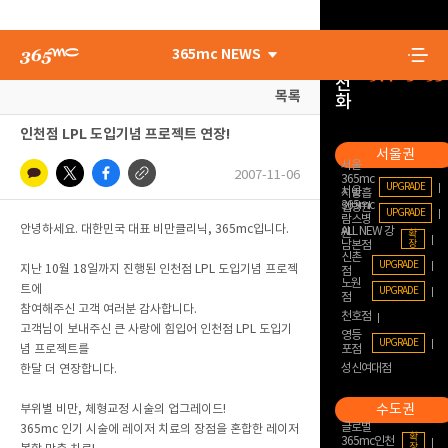
대
365mc NEWS
표
전
목록
화
인천점 LPL 도입기념 프로젝트 연장!
서울
2007-11-06
365mc
UPGRADE
서울
지방흡
365mc
입병원
UPGRADE
람스병
안녕하세요. 대한민국 대표 비만클리닉, 365mc입니다.
ALL NEW 강
원
확
장
남본점
신촌
UPGRADE
지난 10월 18일까지 진행된 인천점 LPL 도입기념 프로젝
점
노원
트에
UPGRADE
점
참여해주신 고객 여러분 감사합니다.
천호점
고객님이 보내주신 큰 사랑에 힘입어 인천점 LPL 도입기
영등
UPGRADE
념 프로젝트를
포점
성신여대점
한달 더 연장합니다.
부위별 비만, 체형교정 시술의 업그레이드!
글로벌
365mc 인기 시술에 레이저 치료의 장점을 혼합한 레이저
확
365mc인천
장