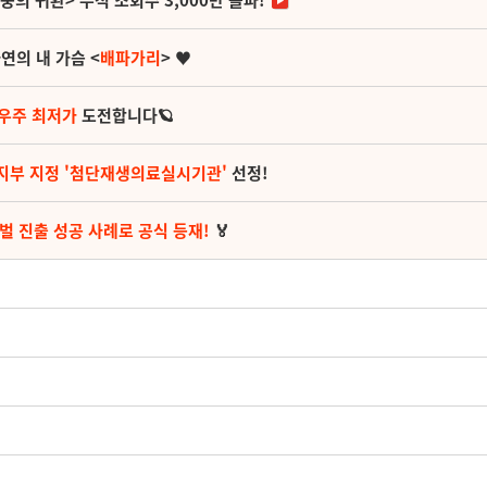
영웅의 귀환> 누적 조회수 3,000만 돌파!
연의 내 가슴 <
배파가리
> ♥
 우주 최저가
도전합니다🪐
지부 지정 '첨단재생의료실시기관'
선정!
벌 진출 성공 사례로 공식 등재!
🏅