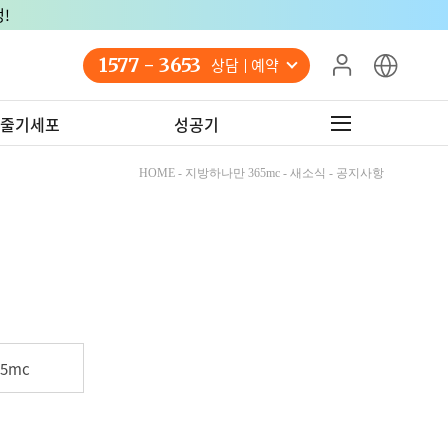
!
1577 - 3653
상담 예약
줄기세포
성공기
HOME - 지방하나만 365mc - 새소식 - 공지사항
5mc