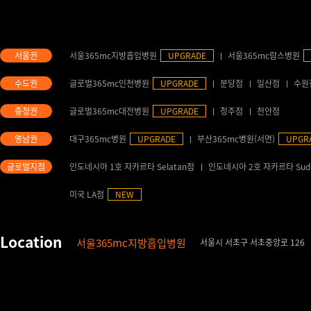
서울365mc지방흡입병원
UPGRADE
서울365mc람스병원
글로벌365mc인천병원
UPGRADE
분당점
일산점
수원
글로벌365mc대전병원
UPGRADE
청주점
천안점
대구365mc병원
UPGRADE
부산365mc병원(서면)
UPGR
인도네시아 1호 자카르타 Selatan점
인도네시아 2호 자카르타 Sud
미국 LA점
NEW
서울365mc지방흡입병원
서울시 서초구 서초중앙로 126