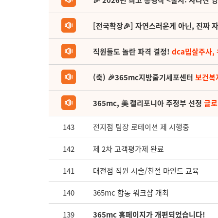
🎉 2026년 최고 흥행작 <줄지: 사라진 
[전국확장🎉] 자연스러운게 아닌, 진짜 자
직원들도 놀란 파격 결정!
dca밉살주사,
(축) 🎉365mc지방줄기세포센터
보건복
365mc, 美 캘리포니아 주정부 선정
글로
143
전지점 팀장 로테이션 제 시행중
142
제 2차 고객평가제 완료
141
대전점 직원 시술/친절 마인드 교육
140
365mc 합동 워크샵 개최
139
365mc 홈페이지가 개편되었습니다!