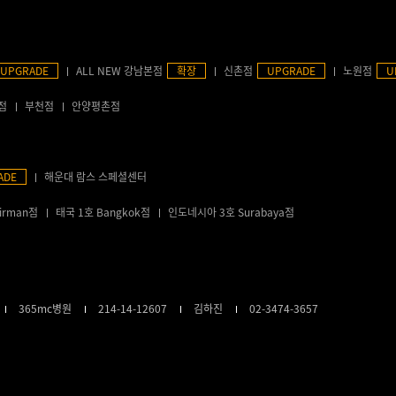
UPGRADE
ALL NEW 강남본점
확장
신촌점
UPGRADE
노원점
U
점
부천점
안양평촌점
ADE
해운대 람스 스페셜센터
irman점
태국 1호 Bangkok점
인도네시아 3호 Surabaya점
365mc병원
214-14-12607
김하진
02-3474-3657