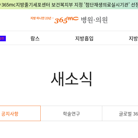
🎉365mc지방줄기세포센터 보건복지부 지정 '첨단재생의료실시기관' 선정
람스
지방흡입
지방
새소식
공지사항
학술연구
글로벌 36