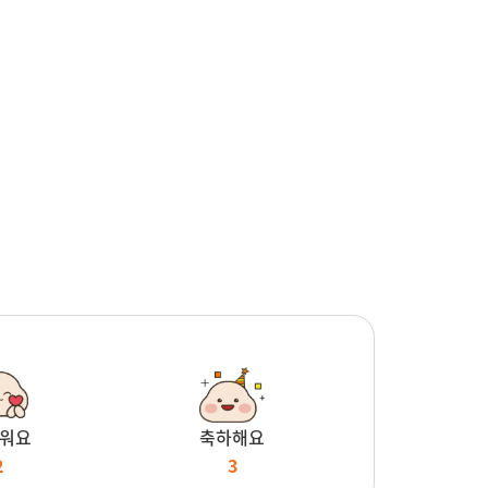
워요
축하해요
2
3