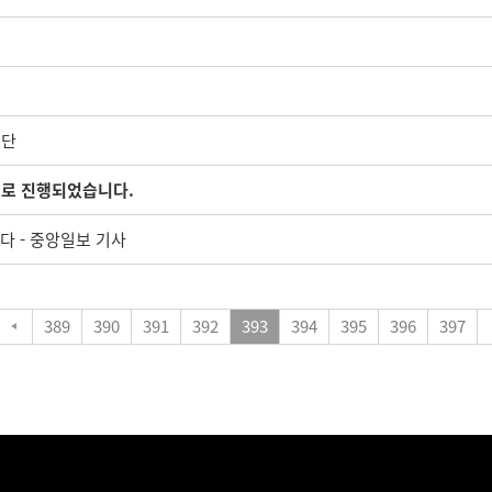
명단
으로 진행되었습니다.
다 - 중앙일보 기사
389
390
391
392
393
394
395
396
397