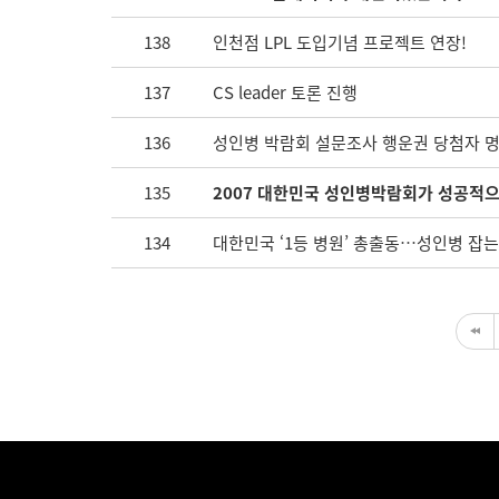
138
인천점 LPL 도입기념 프로젝트 연장!
137
CS leader 토론 진행
136
성인병 박람회 설문조사 행운권 당첨자 
135
2007 대한민국 성인병박람회가 성공적
134
대한민국 ‘1등 병원’ 총출동…성인병 잡는