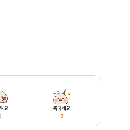
워요
축하해요
2
3