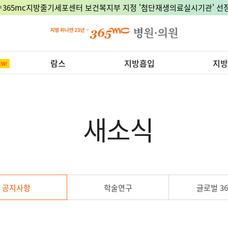
🎉365mc지방줄기세포센터 보건복지부 지정 '첨단재생의료실시기관' 선정
람스
지방흡입
지방
새소식
공지사항
학술연구
글로벌 36