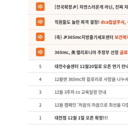
[전국확장🎉] 자연스러운게 아닌, 진짜 자
직원들도 놀란 파격 결정!
dca밉살주사,
(축) 🎉365mc지방줄기세포센터
보건복
365mc, 美 캘리포니아 주정부 선정
글로
5
대전수술센터 12월20일로 오픈 연기 안
4
12월엔 365mc와 칼로리로 사랑을 나누세
3
12월 3주차 cs 교육일정 안내
2
12월 캠페인 ‘처음의 마음으로 최선을 다
1
대전점 12월 1일 오픈 확정!!!