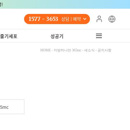
!
1577 - 3653
상담 예약
줄기세포
성공기
HOME - 지방하나만 365mc - 새소식 - 공지사항
5mc