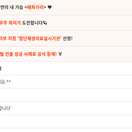
연의 내 가슴 <
배파가리
> ♥
 우주 최저가
도전합니다🪐
지부 지정 '첨단재생의료실시기관'
선정!
벌 진출 성공 사례로 공식 등재!
🏅
내
요.^^
합니다‘