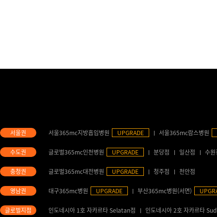
서울365mc지방흡입병원
UPGRADE
서울365mc람스병원
글로벌365mc인천병원
UPGRADE
분당점
일산점
수원
글로벌365mc대전병원
UPGRADE
청주점
천안점
대구365mc병원
UPGRADE
부산365mc병원(서면)
UPGR
인도네시아 1호 자카르타 Selatan점
인도네시아 2호 자카르타 Sud