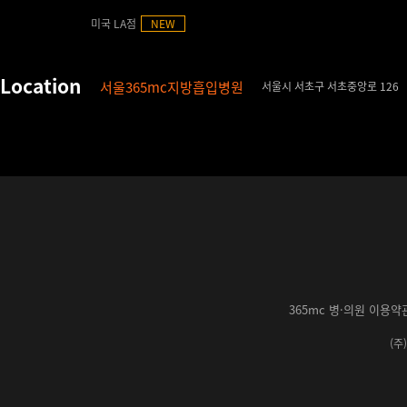
미국 LA점
NEW
서울365mc지방흡입병원
서울시 서초구 서초중앙로 126
365mc 병·의원 이용약
(주