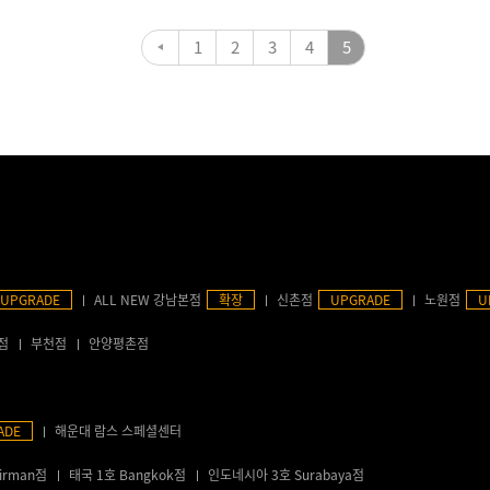
1
2
3
4
5
UPGRADE
ALL NEW 강남본점
확장
신촌점
UPGRADE
노원점
U
점
부천점
안양평촌점
ADE
해운대 람스 스페셜센터
irman점
태국 1호 Bangkok점
인도네시아 3호 Surabaya점