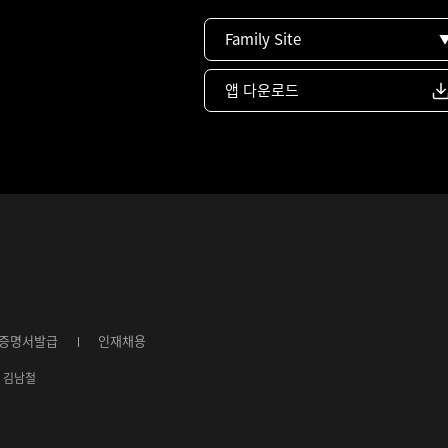
Family Site
앱 다운로드
증명서발급
인재채용
4ㅣ김남철