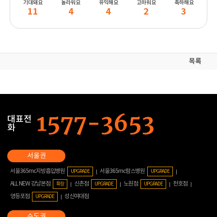
기대돼요
놀라워요
유익해요
고마워요
축하해요
11
4
4
2
3
목록
대표전
화
서울365mc지방흡입병원
서울365mc람스병원
UPGRADE
UPGRADE
ALL NEW 강남본점
신촌점
노원점
천호점
확장
UPGRADE
UPGRADE
영등포점
성신여대점
UPGRADE