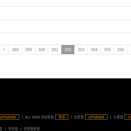
388
389
390
391
392
393
394
395
396
UPGRADE
ALL NEW 강남본점
확장
신촌점
UPGRADE
노원점
U
점
부천점
안양평촌점