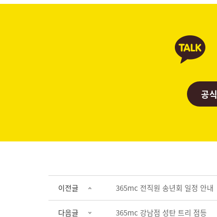
공식
이전글
365mc 전직원 송년회 일정 안내
다음글
365mc 강남점 성탄 트리 점등