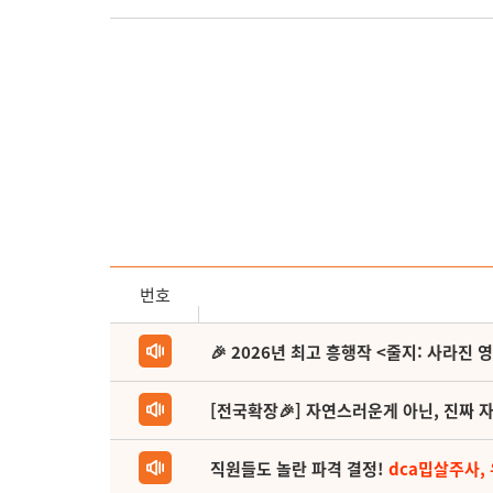
번호
🎉 2026년 최고 흥행작 <줄지: 사라진 
[전국확장🎉] 자연스러운게 아닌, 진짜 자
직원들도 놀란 파격 결정!
dca밉살주사,