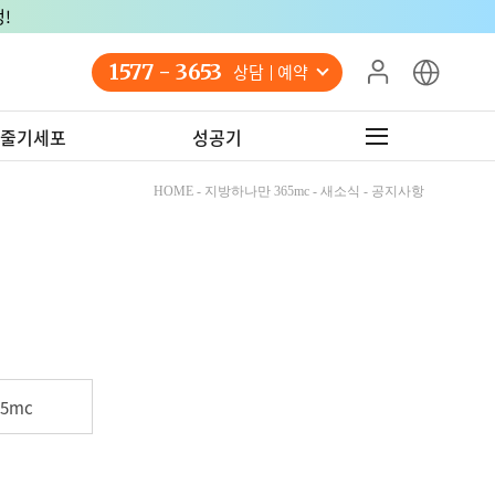
!
1577 - 3653
상담 예약
줄기세포
성공기
HOME - 지방하나만 365mc - 새소식 - 공지사항
5mc