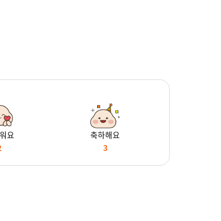
워요
축하해요
2
3