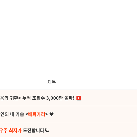
제목
영웅의 귀환> 누적 조회수 3,000만 돌파!
연의 내 가슴 <
배파가리
> ♥
 우주 최저가
도전합니다🪐