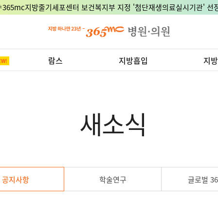
🎉365mc지방줄기세포센터 보건복지부 지정 '첨단재생의료실시기관' 선정
람스
지방흡입
지방
새소식
공지사항
학술연구
글로벌 36