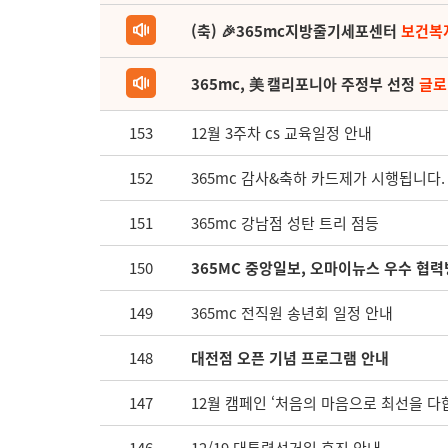
(축) 🎉365mc지방줄기세포센터
보건복
365mc, 美 캘리포니아 주정부 선정
글로
153
12월 3주차 cs 교육일정 안내
152
365mc 감사&축하 카드제가 시행됩니다.
151
365mc 강남점 성탄 트리 점등
150
365MC 중앙일보, 오마이뉴스 우수 협력
149
365mc 전직원 송년회 일정 안내
148
대전점 오픈 기념 프로그램 안내
147
12월 캠페인 ‘처음의 마음으로 최선을 다