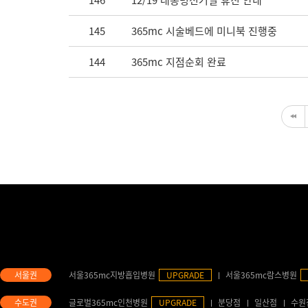
146
12/19 대통령선거일 휴진 안내
145
365mc 시술베드에 미니북 진행중
144
365mc 지점순회 완료
서울365mc지방흡입병원
UPGRADE
서울365mc람스병원
글로벌365mc인천병원
UPGRADE
분당점
일산점
수원