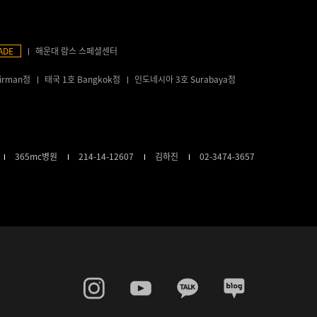
ADE
해운대 람스 스페셜센터
irman점
태국 1호 Bangkok점
인도네시아 3호 Surabaya점
365mc병원
214-14-12607
김하진
02-3474-3657