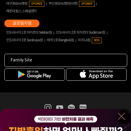
대구365mc병원
부산365mc병원(서면)
UPGRADE
UPGRADE
해운대 람스 스페셜센터
인도네시아 1호 자카르타 Selatan점
인도네시아 2호 자카르타 Sudirman점
인도네시아 3호 Surabaya점
태국 1호 Bangkok점
미국 LA점
NEW
Family Site
365mc 병·의원 이용약관
홈페이지 이용약관
개인정보처리방침
비급여진료수가
증명서발급
인재채용