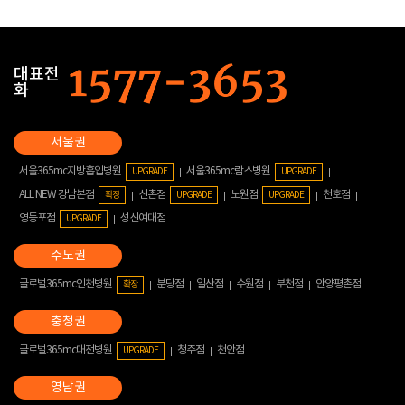
대표전
화
서울365mc지방흡입병원
서울365mc람스병원
UPGRADE
UPGRADE
ALL NEW 강남본점
신촌점
노원점
천호점
확장
UPGRADE
UPGRADE
영등포점
성신여대점
UPGRADE
글로벌365mc인천병원
분당점
일산점
수원점
부천점
안양평촌점
확장
글로벌365mc대전병원
청주점
천안점
UPGRADE