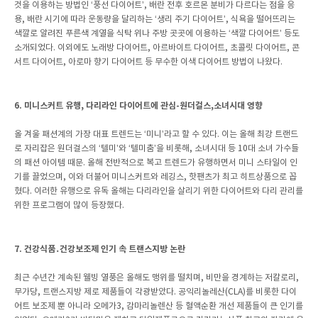
것을 이용하는 방법인 ‘풍선 다이어트’, 배란 전후 호르몬 분비가 다르다는 점을 응
용, 배란 시기에 따라 운동량을 달리하는 ‘생리 주기 다이어트’, 식욕을 떨어뜨리는
색깔로 알려진 푸른색 계열을 식탁 위나 주방 곳곳에 이용하는 ‘색깔 다이어트’ 등도
소개되었다. 이외에도 노래방 다이어트, 아르바이트 다이어트, 초콜릿 다이어트, 콘
서트 다이어트, 아로마 향기 다이어트 등 무수한 이색 다이어트 방법이 나왔다.
6. 미니스커트 유행, 다리라인 다이어트에 관심-원더걸스,소녀시대 영향
올 겨울 패션계의 가장 대표 트렌드는 ‘미니’라고 할 수 있다. 이는 올해 최강 트랜드
로 자리잡은 원더걸스의 ‘텔미’와 ‘텔미춤’을 비롯해, 소녀시대 등 10대 소녀 가수들
의 패션 아이템 때문. 올해 전반적으로 복고 트렌드가 유행하면서 미니 스타일이 인
기를 끌었으며, 이와 더불어 미니스커트와 레깅스, 핫팬츠가 최고 히트상품으로 꼽
혔다. 이러한 유행으로 유독 올해는 다리라인을 살리기 위한 다이어트와 다리 관리를
위한 프로그램이 많이 등장했다.
7. 건강식품․건강보조제 인기 속 트랜스지방 논란
최근 수년간 계속된 웰빙 열풍은 올해도 맹위를 떨치며, 비만을 경계하는 저칼로리,
무가당, 트랜스지방 제로 제품들이 각광받았다. 공익리놀레산(CLA)를 비롯한 다이
어트 보조제 뿐 아니라 오메가3, 감마리놀렌산 등 혈액순환 개선 제품들이 큰 인기를