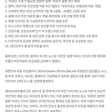
1. “비만은 치료가 필요한 엄연한 질병”-비만의 질병 인식 확대
2. 정부, 비만치료 건강보험 적용 추진-법원도 “비만치료는 보험급여 대상” 판결
3. 소아비만 확산 비상-소아비만 5명 중 1명꼴…비용만 2조원 넘어
4. 올해 국산 비만 치료제 출시 봇물-제약업체 시장 선점 경쟁 치열
5. 회충 다이어트 등 기상천외한 다이어트 방법 논란
6. 미니스커트 유행으로 다리 라인을 위한 다이어트에 관심
7. 건강식품․건강보조제 인기 속 트랜스지방 논란
8. 비만 코디네이터 등 비만 관련 산업 종사자 대폭 증가-비만 관련 시장 확대
9. 다이어트에 성공한 연예인 요요현상-김미려, 옥주현 등 요요현상 의심
10. OECD국가 중 한국 비만율 최저
올해 비만, 다이어트 분야의 최고의 뉴스로 ‘비만은 질병’이라는 인식의 전환 확대와
더불어 비만치료의 건강보험 급여화가 꼽혔다.
대한민국 대표 비만클리닉 365mc(www.365mcdiet.net 대표원장 김남철)는 뉴스
검색 및 조회수, 네티즌, 홈페이지 가입회원과 임직원 설문조사를 통해 ‘2007 비만
다이어트 10대 뉴스’를 선정해 발표했다.
365mc비만클리닉은 2007년 올 한해 최고의 비만 다이어트 뉴스로 비만이 단순히
개인적인 체질 또는 외모상의 문제가 아닌 각종 질환의 원인이 되는 “비만은 엄연한
질병”이라는 인식의 전환이 전국민적으로 확대된 것을 꼽았다. 이와 더불어 비만은
개인적 문제가 아닌 사회적, 국가적 관심이 필요한 분야로서 비만을 해결하기 위해
정부가 적극 나서야 한다는 목소리도 높아졌다.