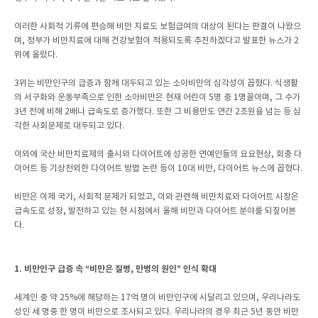
이러한 사회적 기류에 편승해 비만 치료도 보험급여의 대상이 된다는 판결이 나왔으
며, 정부가 비만치료에 대해 건강보험이 적용되도록 추진하겠다고 발표한 뉴스가 2
위에 올랐다.
3위는 비만인구의 급증과 함께 대두되고 있는 소아비만의 심각성이 꼽혔다. 식생활
의 서구화와 운동부족으로 인한 소아비만은 현재 어린이 5명 중 1명꼴이며, 그 수가
3년 전에 비해 2배나 급속도로 증가했다. 또한 그 비용만도 연간 2조원을 넘는 등 심
각한 사회문제로 대두되고 있다.
이외에 국산 비만치료제의 출시와 다이어트에 성공한 연예인들의 요요현상, 회충 다
이어트 등 기상천외한 다이어트 방법 논란 등이 10대 비만, 다이어트 뉴스에 꼽혔다.
비만은 이제 국가, 사회적 문제가 되었고, 이와 관련해 비만치료와 다이어트 시장은
급속도로 성장, 발전하고 있는 현 시점에서 올해 비만과 다이어트 분야를 되짚어본
다.
1. 비만인구 급증 속 “비만은 질병, 만병의 원인” 인식 확대
세계인 중 약 25%에 해당하는 17억 명이 비만인구에 시달리고 있으며, 우리나라도
성인 세 명중 한 명이 비만으로 조사되고 있다. 우리나라의 경우 최근 5년 동안 비만