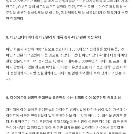
얻었다. 오메가3가 비타민을 제치고 단일제품군으로 건강기능식품 최고의 자리에 올
랐으며, CLA도 올해 히트상품으로 꼽혔다. 한편, 트랜스 지방 논란으로 패밀리 레스
토랑을 비롯한 외식업체들 뿐 아니라, 제과제빵업체 등 식품업계가 대책 찾기에 분주
한 한해였다.
8. 비만 코디네이터 등 비만관리사 대폭 증가-비만 관련 시장 확대
비만 치료제 시장이 700억원으로 전년대비 155%이상의 성장률을 보이는 등, 국내
비만 시장은 약 4조원에 이를 것으로 추정되고 있다. 비만시장의 확대와 더불어 비만
관련 전문인력이 크게 증가했으며, 현재 국내에는 5,000여명의 다이어트 프로그래
머가 활동하고 있는 것으로 파악된다. 직종의 유망성으로 대구 보건 대학, 경민 대학
과 충청대학 외, 지방 신설대학에도 다이어트 관련 학과들이 속속 생겨나고 있는 추
세다.
9. 다이어트에 성공한 연예인들 요요현상 수난-김미려 이어 옥주현도 요요 의심
지난해에 이어 올해도 연예인들의 다이어트 성공방법에 대한 관심이 컸던 가운데 다
이어트에 성공한 연예인들이 일부 요요현상을 겪는 것이 아니냐는 의심을 받기도 했
다. 대표적으로는 가수 도전기를 통해 13Kg 체중 감량에 성공한 김미려는 최근 요요
현상에 시달리고 있다고 터놓아 또 한번 화제를 불러일으켰다. 가수에서 뮤지컬 배
우, 연기자로 왕성한 활동을 펼치고 있는 옥주현도 네티즌들 사이에서 ‘요요현상’을