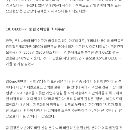
겪고 있다는 나돌았다. 많은 연예인들이 극심한 다이어트로 인해 변비와 치질 또는
요요현상 등 건강상의 문제를 가지고 있다는 지적도 나왔다.
10. OECD국가 중 한국 비만율 ‘최저수준’
한편, 우리나라의 비만인구가 급증하고 있는 가운데에도, 우리나라 국민의 비만율은
경제협력개발기구(OECD) 회원국들 중에서 최저 수준인 것으로 나타났다. 국민건강
보험공단이 ‘2007년 OECD 헬스 데이터’의 통계자료를 분석한 결과 OECD 평균 비
만율은 14.6%인 가운데, 국내 비만율은 지난 2005년 기준으로 3.5%로 OECD 국
가들 중 가장 낮았다.
365mc비만클리닉의 김남철 대표원장은 “비만은 각종 심각한 질환의 원인이 될 뿐
아니라 비만 자체만으로도 명백한 질환이라는 인식이 확대되고 있는 것은 바람직한
현상”이라며 “정부를 비롯한 기업과 병원 등 사회 각층에서 비만퇴치를 위해 구체적
인 해결책과 노력이 필요하다”라고 말한다. 특히 김하진 원장은 “정부는 비만치료의
급여화가 내년에는 제도화되어 정착될 수 있도록 노력해야 한다”라며 “치료가 필요
한 고도비만 환자에 대해서는 급여화를 조속히 추진해야 하며, 이는 곧 국민건강 향
상으로 이어질 것”이라고 강조했다.
김 원장은 내년에도 비만 산업 뿐 아니라 비만과 관련된 산업 분야가 더욱 발전할 것