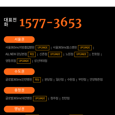
대표전
화
서울365mc지방흡입병원
서울365mc람스병원
UPGRADE
UPGRADE
ALL NEW 강남본점
신촌점
노원점
천호점
확장
UPGRADE
UPGRADE
영등포점
성신여대점
UPGRADE
글로벌365mc인천병원
분당점
일산점
수원점
부천점
안양평촌점
확장
글로벌365mc대전병원
청주점
천안점
UPGRADE