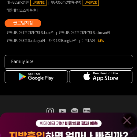
대구365mc병원
부산365mc병원(서면)
UPGRADE
UPGRADE
해운대 람스 스페셜센터
인도네시아 1호 자카르타 Selatan점
인도네시아 2호 자카르타 Sudirman점
인도네시아 3호 Surabaya점
태국 1호 Bangkok점
미국 LA점
NEW
Family Site
365mc 병·의원 이용약관
홈페이지 이용약관
개인정보처리방침
비급여진료수가
증명서발급
인재채용