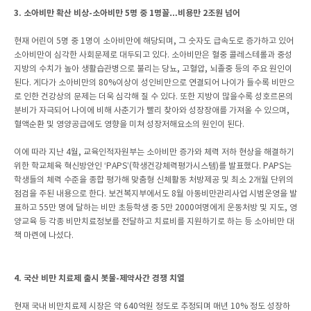
3. 소아비만 확산 비상-소아비만 5명 중 1명꼴…비용만 2조원 넘어
현재 어린이 5명 중 1명이 소아비만에 해당되며, 그 숫자도 급속도로 증가하고 있어
소아비만이 심각한 사회문제로 대두되고 있다. 소아비만은 혈중 콜레스테롤과 중성
지방의 수치가 높아 생활습관병으로 불리는 당뇨, 고혈압, 뇌졸중 등의 주요 원인이
된다. 게다가 소아비만의 80%이상이 성인비만으로 연결되어 나이가 들수록 비만으
로 인한 건강상의 문제는 더욱 심각해 질 수 있다. 또한 지방이 많을수록 성호르몬의
분비가 자극되어 나이에 비해 사춘기가 빨리 찾아와 성장장애를 가져올 수 있으며,
혈액순환 및 영양공급에도 영향을 미쳐 성장저해요소의 원인이 된다.
이에 따라 지난 4월, 교육인적자원부는 소아비만 증가와 체력 저하 현상을 해결하기
위한 학교체육 혁신방안인 ‘PAPS’(학생건강체력평가시스템)를 발표했다. PAPS는
학생들의 체력 수준을 종합 평가해 맞춤형 신체활동 처방제공 및 최소 2개월 단위의
점검을 주된 내용으로 한다. 보건복지부에서도 8월 아동비만관리사업 시범운영을 발
표하고 55만 명에 달하는 비만 초등학생 중 5만 2000여명에게 운동처방 및 지도, 영
양교육 등 각종 비만치료정보를 전달하고 치료비를 지원하기로 하는 등 소아비만 대
책 마련에 나섰다.
4. 국산 비만 치료제 출시 봇물-제약사간 경쟁 치열
현재 국내 비만치료제 시장은 약 640억원 정도로 추정되며 매년 10% 정도 성장하