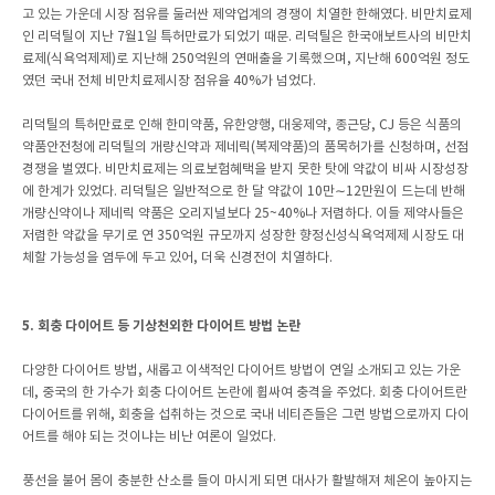
고 있는 가운데 시장 점유를 둘러싼 제약업계의 경쟁이 치열한 한해였다. 비만치료제
인 리덕틸이 지난 7월1일 특허만료가 되었기 때문. 리덕틸은 한국애보트사의 비만치
료제(식욕억제제)로 지난해 250억원의 연매출을 기록했으며, 지난해 600억원 정도
였던 국내 전체 비만치료제시장 점유율 40%가 넘었다.
리덕틸의 특허만료로 인해 한미약품, 유한양행, 대웅제약, 종근당, CJ 등은 식품의
약품안전청에 리덕틸의 개량신약과 제네릭(복제약품)의 품목허가를 신청하며, 선점
경쟁을 벌였다. 비만치료제는 의료보험혜택을 받지 못한 탓에 약값이 비싸 시장성장
에 한계가 있었다. 리덕틸은 일반적으로 한 달 약값이 10만∼12만원이 드는데 반해
개량신약이나 제네릭 약품은 오리지널보다 25~40%나 저렴하다. 이들 제약사들은
저렴한 약값을 무기로 연 350억원 규모까지 성장한 향정신성식욕억제제 시장도 대
체할 가능성을 염두에 두고 있어, 더욱 신경전이 치열하다.
5. 회충 다이어트 등 기상천외한 다이어트 방법 논란
다양한 다이어트 방법, 새롭고 이색적인 다이어트 방법이 연일 소개되고 있는 가운
데, 중국의 한 가수가 회충 다이어트 논란에 휩싸여 충격을 주었다. 회충 다이어트란
다이어트를 위해, 회충을 섭취하는 것으로 국내 네티즌들은 그런 방법으로까지 다이
어트를 해야 되는 것이냐는 비난 여론이 일었다.
풍선을 불어 몸이 충분한 산소를 들이 마시게 되면 대사가 활발해져 체온이 높아지는