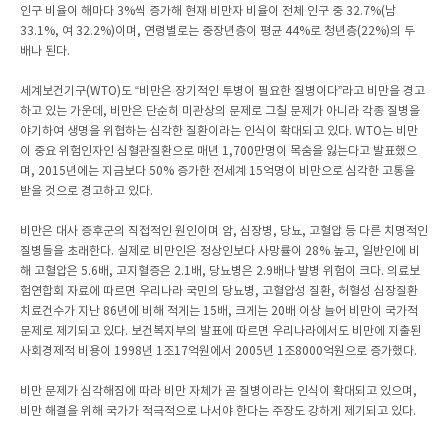
인구 비율이 해마다 3%씩 증가해 현재 비만자 비율이 전체 인구 중 32.7%(남
33.1%, 여 32.2%)이며, 연령별로는 중장년층이 평균 44%로 청년층(22%)의 두
배나 된다.
세계보건기구(WTO)도 “비만은 장기적인 투병이 필요한 질병이다”라고 비만을 경고
하고 있는 가운데, 비만은 단순히 미관상의 문제로 그칠 문제가 아니라 각종 질병을
야기하여 생명을 위협하는 심각한 질환이라는 인식이 확대되고 있다. WTO는 비만
이 중요 위험인자인 심혈관질환으로 매년 1,700만명이 목숨을 잃는다고 발표했으
며, 2015년에는 지금보다 50% 증가한 전세계 15억명이 비만으로 심각한 고통을
받을 것으로 경고하고 있다.
비만은 대사 증후군의 직접적인 원인이며 암, 심장병, 당뇨, 고혈압 등 다른 치명적인
질병들을 초래한다. 실제로 비만인은 정상인보다 사망률이 28% 높고, 일반인에 비
해 고혈압은 5.6배, 고지혈증은 2.1배, 당뇨병은 2.9배나 발병 위험이 크다. 의료보
험연합회 자료에 따르면 우리나라 국민의 당뇨병, 고혈압성 질환, 허혈성 심장질환
치료건수가 지난 86년에 비해 적게는 15배, 크게는 20배 이상 늘어 비만이 국가적
문제로 제기되고 있다. 보건복지부의 발표에 따르면 우리나라에서도 비만에 지출된
사회경제적 비용이 1998년 1조17억원에서 2005년 1조8000억원으로 증가했다.
비만 문제가 심각해짐에 따라 비만 자체가 곧 질병이라는 인식이 확대되고 있으며,
비만 해결을 위해 국가가 적극적으로 나서야 한다는 주장도 강하게 제기되고 있다.