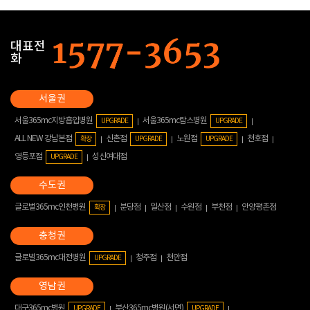
대표전
화
서울365mc지방흡입병원
서울365mc람스병원
UPGRADE
UPGRADE
ALL NEW 강남본점
신촌점
노원점
천호점
확장
UPGRADE
UPGRADE
영등포점
성신여대점
UPGRADE
글로벌365mc인천병원
분당점
일산점
수원점
부천점
안양평촌점
확장
글로벌365mc대전병원
청주점
천안점
UPGRADE
대구365mc병원
부산365mc병원(서면)
UPGRADE
UPGRADE