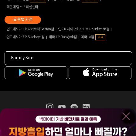
해운대 람스 스페셜센터
인도네시아 1호 자카르타 Selatan점
인도네시아 2호 자카르타 Sudirman점
인도네시아 3호 Surabaya점
태국 1호 Bangkok점
미국 LA점
NEW
Family Site
365mc 병·의원 이용약관
홈페이지 이용약관
개인정보처리방침
비급여진료수가
증명서발급
인재채용