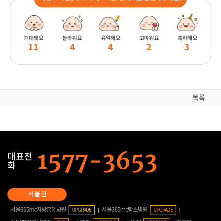
기대돼요
놀라워요
유익해요
고마워요
축하해요
11
4
4
2
3
목록
대표전
화
서울365mc지방흡입병원
서울365mc람스병원
UPGRADE
UPGRADE