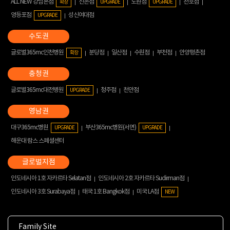
ALL NEW 강남본점
신촌점
노원점
천호점
확장
UPGRADE
UPGRADE
영등포점
성신여대점
UPGRADE
글로벌365mc인천병원
분당점
일산점
수원점
부천점
안양평촌점
확장
글로벌365mc대전병원
청주점
천안점
UPGRADE
대구365mc병원
부산365mc병원(서면)
UPGRADE
UPGRADE
해운대 람스 스페셜센터
인도네시아 1호 자카르타 Selatan점
인도네시아 2호 자카르타 Sudirman점
인도네시아 3호 Surabaya점
태국 1호 Bangkok점
미국 LA점
NEW
Family Site