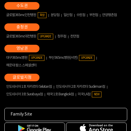
글로벌365mc인천병원
분당점
일산점
수원점
부천점
안양평촌점
확장
글로벌365mc대전병원
청주점
천안점
UPGRADE
대구365mc병원
부산365mc병원(서면)
UPGRADE
UPGRADE
해운대 람스 스페셜센터
인도네시아 1호 자카르타 Selatan점
인도네시아 2호 자카르타 Sudirman점
인도네시아 3호 Surabaya점
태국 1호 Bangkok점
미국 LA점
NEW
Family Site