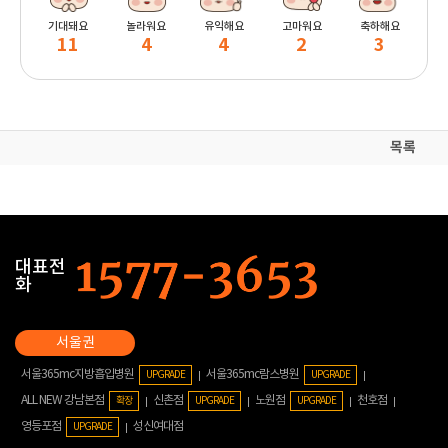
기대돼요
놀라워요
유익해요
고마워요
축하해요
11
4
4
2
3
목록
대표전
화
서울365mc지방흡입병원
서울365mc람스병원
UPGRADE
UPGRADE
ALL NEW 강남본점
신촌점
노원점
천호점
확장
UPGRADE
UPGRADE
영등포점
성신여대점
UPGRADE