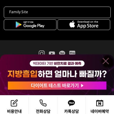
Family Site
365mc 병·의원 이용약관
홈페이지 이용약관
개인정보처리방침
비급여진료수가
증명서발급
인재채용
(주)365mcㅣ서울특별시 서초구 서초대로52길 7, 3~4층(서초동, 제일빌딩)
120-87-04354ㅣ김남철
COPYRIGHT(C) 2025 365mc. ALL RIGHTS RESERVED.