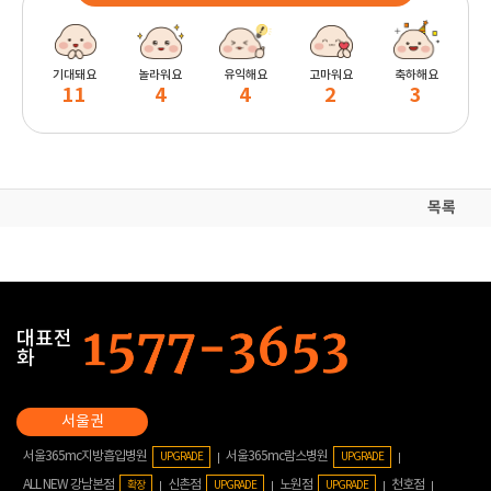
기대돼요
놀라워요
유익해요
고마워요
축하해요
11
4
4
2
3
목록
대표전
화
서울365mc지방흡입병원
서울365mc람스병원
UPGRADE
UPGRADE
ALL NEW 강남본점
신촌점
노원점
천호점
확장
UPGRADE
UPGRADE