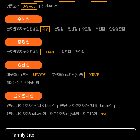
영등포점
성신여대점
UPGRADE
글로벌365mc인천병원
분당점
일산점
수원점
부천점
안양평촌점
확장
글로벌365mc대전병원
청주점
천안점
UPGRADE
대구365mc병원
부산365mc병원(서면)
UPGRADE
UPGRADE
해운대 람스 스페셜센터
인도네시아 1호 자카르타 Selatan점
인도네시아 2호 자카르타 Sudirman점
인도네시아 3호 Surabaya점
태국 1호 Bangkok점
미국 LA점
NEW
Family Site