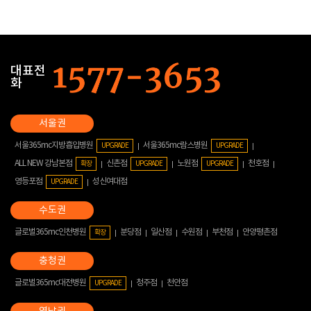
대표전
화
서울365mc지방흡입병원
서울365mc람스병원
UPGRADE
UPGRADE
ALL NEW 강남본점
신촌점
노원점
천호점
확장
UPGRADE
UPGRADE
영등포점
성신여대점
UPGRADE
글로벌365mc인천병원
분당점
일산점
수원점
부천점
안양평촌점
확장
글로벌365mc대전병원
청주점
천안점
UPGRADE