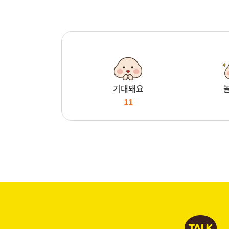
기대돼요
11