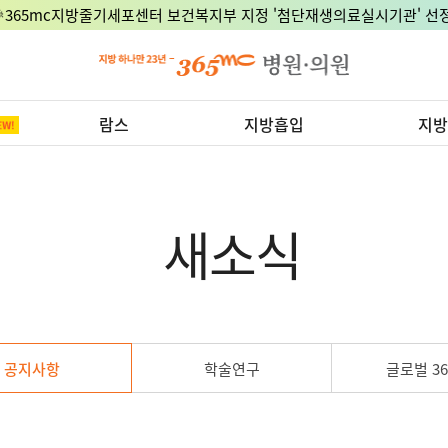
🎉365mc지방줄기세포센터 보건복지부 지정 '첨단재생의료실시기관' 선정
람스
지방흡입
지방
새소식
공지사항
학술연구
글로벌 36