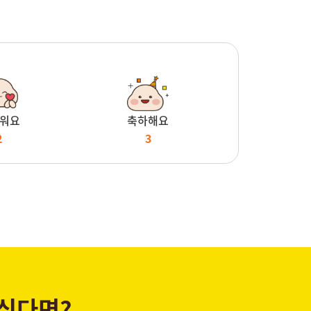
워요
축하해요
2
3
 싶다면?