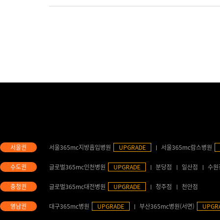
서울365mc지방흡입병원
UPGRADE
서울365mc람스병원
글로벌365mc인천병원
UPGRADE
분당점
일산점
수원
글로벌365mc대전병원
UPGRADE
청주점
천안점
대구365mc병원
UPGRADE
부산365mc병원(서면)
UPGR