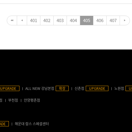
401
402
403
404
405
406
407
UPGRADE
ALL NEW 강남본점
확장
신촌점
UPGRADE
노원점
U
점
부천점
안양평촌점
ADE
해운대 람스 스페셜센터