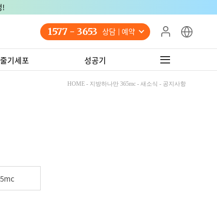
!
1577 - 3653
상담 예약
줄기세포
성공기
HOME - 지방하나만 365mc - 새소식 - 공지사항
5mc