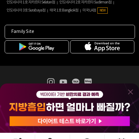
인도네시아 1호 자카르타 Selatan점
인도네시아 2호 자카르타 Sudirman점
인도네시아 3호 Surabaya점
태국 1호 Bangkok점
미국 LA점
NEW
Family Site
365mc 병·의원 이용약관
홈페이지 이용약관
개인정보처리방침
비급여진료수가
증명서발급
인재채용
(주)365mcㅣ서울특별시 서초구 서초대로52길 7, 3~4층(서초동, 제일빌딩)
120-87-04354ㅣ김남철
COPYRIGHT(C) 2025 365mc. ALL RIGHTS RESERVED.