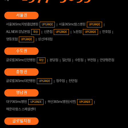
서울365mc지방흡입병원
서울365mc람스병원
UPGRADE
UPGRADE
ALL NEW 강남본점
신촌점
노원점
천호점
확장
UPGRADE
UPGRADE
영등포점
성신여대점
UPGRADE
글로벌365mc인천병원
분당점
일산점
수원점
부천점
안양평촌점
확장
글로벌365mc대전병원
청주점
천안점
UPGRADE
대구365mc병원
부산365mc병원(서면)
UPGRADE
UPGRADE
해운대 람스 스페셜센터