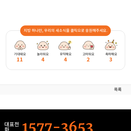
지방 하나만, 우리의 새소식을 클릭으로 응원해주세요.
기대돼요
놀라워요
유익해요
고마워요
축하해요
11
4
4
2
3
목록
대표전
화