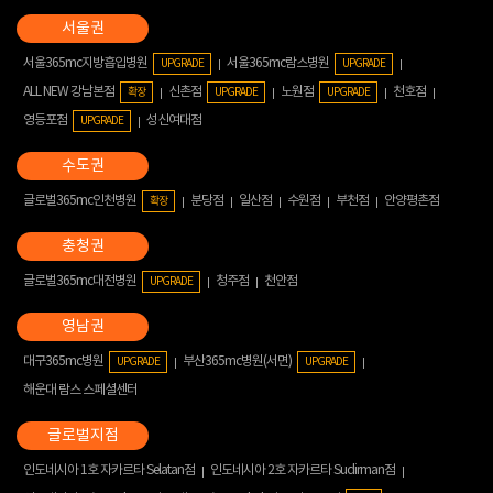
서울365mc지방흡입병원
서울365mc람스병원
UPGRADE
UPGRADE
ALL NEW 강남본점
신촌점
노원점
천호점
확장
UPGRADE
UPGRADE
영등포점
성신여대점
UPGRADE
글로벌365mc인천병원
분당점
일산점
수원점
부천점
안양평촌점
확장
글로벌365mc대전병원
청주점
천안점
UPGRADE
대구365mc병원
부산365mc병원(서면)
UPGRADE
UPGRADE
해운대 람스 스페셜센터
인도네시아 1호 자카르타 Selatan점
인도네시아 2호 자카르타 Sudirman점