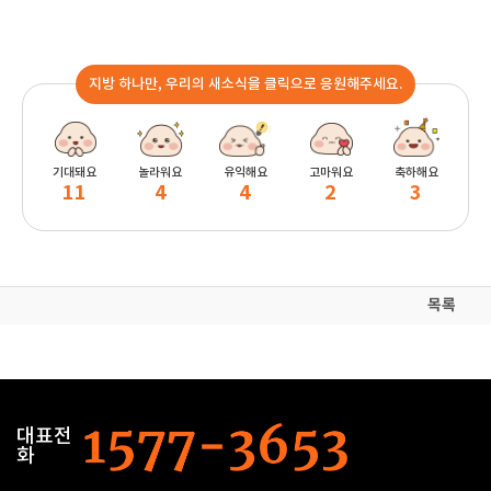
지방 하나만, 우리의 새소식을 클릭으로 응원해주세요.
기대돼요
놀라워요
유익해요
고마워요
축하해요
11
4
4
2
3
목록
대표전
화