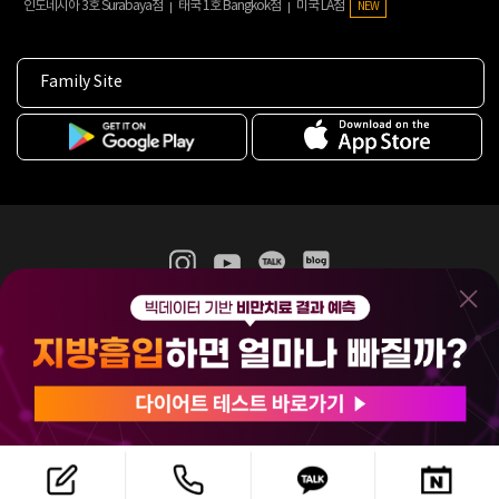
인도네시아 3호 Surabaya점
태국 1호 Bangkok점
미국 LA점
NEW
Family Site
365mc 병·의원 이용약관
홈페이지 이용약관
개인정보처리방침
비급여진료수가
증명서발급
인재채용
(주)365mcㅣ서울특별시 서초구 서초대로52길 7, 3~4층(서초동, 제일빌딩)
120-87-04354ㅣ김남철
COPYRIGHT(C) 2025 365mc. ALL RIGHTS RESERVED.