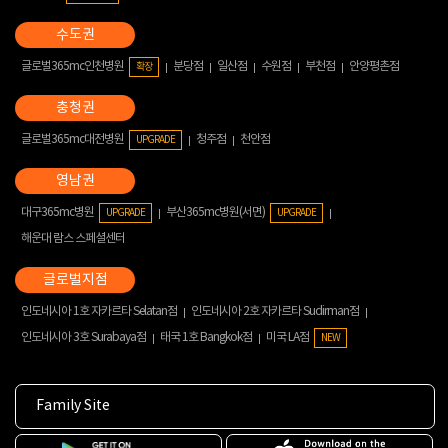
글로벌365mc인천병원
분당점
일산점
수원점
부천점
안양평촌점
확장
글로벌365mc대전병원
청주점
천안점
UPGRADE
대구365mc병원
부산365mc병원(서면)
UPGRADE
UPGRADE
해운대 람스 스페셜센터
인도네시아 1호 자카르타 Selatan점
인도네시아 2호 자카르타 Sudirman점
인도네시아 3호 Surabaya점
태국 1호 Bangkok점
미국 LA점
NEW
Family Site