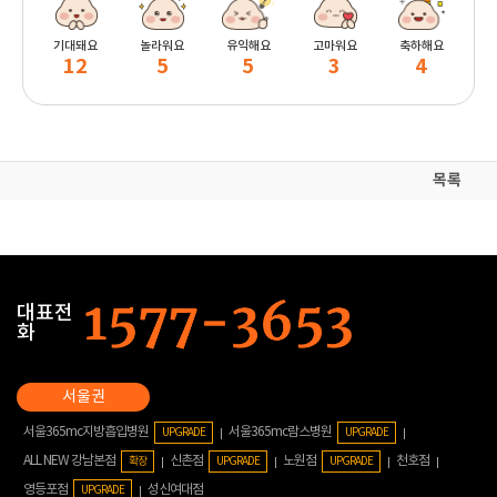
기대돼요
놀라워요
유익해요
고마워요
축하해요
12
5
5
3
4
목록
대표전
화
서울365mc지방흡입병원
서울365mc람스병원
UPGRADE
UPGRADE
ALL NEW 강남본점
신촌점
노원점
천호점
확장
UPGRADE
UPGRADE
영등포점
성신여대점
UPGRADE