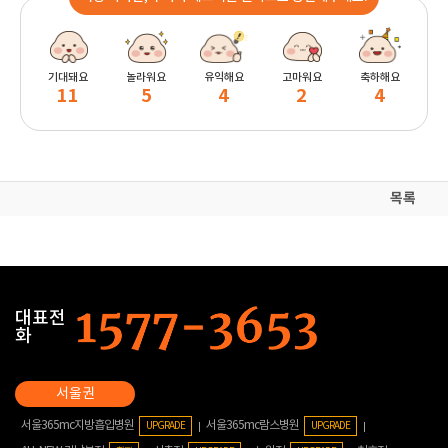
기대돼요
놀라워요
유익해요
고마워요
축하해요
11
5
4
2
4
목록
대표전
화
서울365mc지방흡입병원
서울365mc람스병원
UPGRADE
UPGRADE