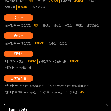
ALL NEW 강남본점
신촌점
노원점
천호점
확장
UPGRADE
UPGRADE
영등포점
성신여대점
UPGRADE
글로벌365mc인천병원
분당점
일산점
수원점
부천점
안양평촌점
확장
글로벌365mc대전병원
청주점
천안점
UPGRADE
대구365mc병원
부산365mc병원(서면)
UPGRADE
UPGRADE
해운대 람스 스페셜센터
인도네시아 1호 자카르타 Selatan점
인도네시아 2호 자카르타 Sudirman점
인도네시아 3호 Surabaya점
태국 1호 Bangkok점
미국 LA점
NEW
Family Site