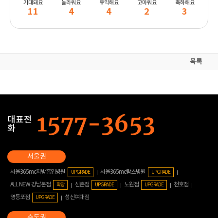
기대돼요
놀라워요
유익해요
고마워요
축하해요
11
4
4
2
3
목록
대표전
화
서울365mc지방흡입병원
서울365mc람스병원
UPGRADE
UPGRADE
ALL NEW 강남본점
신촌점
노원점
천호점
확장
UPGRADE
UPGRADE
영등포점
성신여대점
UPGRADE