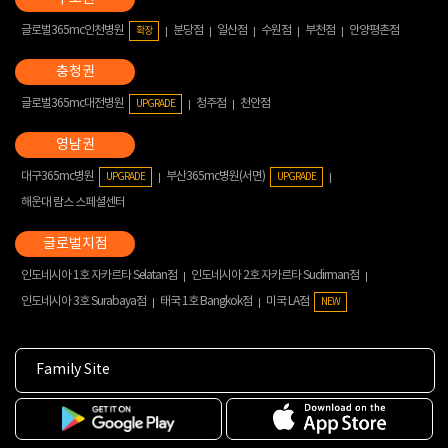
글로벌365mc인천병원
분당점
일산점
수원점
부천점
안양평촌점
확장
글로벌365mc대전병원
청주점
천안점
UPGRADE
대구365mc병원
부산365mc병원(서면)
UPGRADE
UPGRADE
해운대 람스 스페셜센터
인도네시아 1호 자카르타 Selatan점
인도네시아 2호 자카르타 Sudirman점
인도네시아 3호 Surabaya점
태국 1호 Bangkok점
미국 LA점
NEW
Family Site