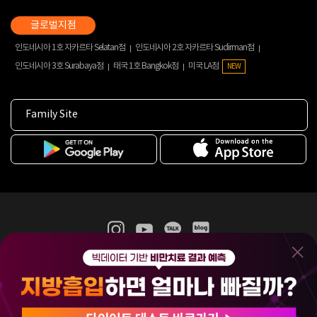
인도네시아 1호 자카르타 Selatan점
인도네시아 2호 자카르타 Sudirman점
인도네시아 3호 Surabaya점
태국 1호 Bangkok점
미국 LA점
NEW
Family Site
365mc 병·의원 이용약관
홈페이지 이용약관
개인정보처리방침
비급여진료수가
증명서발급
인재채용
(주)365mcㅣ서울특별시 서초구 서초대로52길 7, 3~4층(서초동, 제일빌딩)
120-87-04354ㅣ김남철