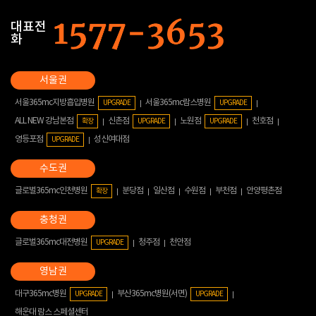
대표전
화
서울365mc지방흡입병원
서울365mc람스병원
UPGRADE
UPGRADE
ALL NEW 강남본점
신촌점
노원점
천호점
확장
UPGRADE
UPGRADE
영등포점
성신여대점
UPGRADE
글로벌365mc인천병원
분당점
일산점
수원점
부천점
안양평촌점
확장
글로벌365mc대전병원
청주점
천안점
UPGRADE
대구365mc병원
부산365mc병원(서면)
UPGRADE
UPGRADE
해운대 람스 스페셜센터