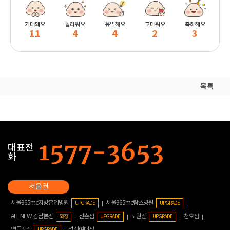
기대돼요
놀라워요
유익해요
고마워요
축하해요
11
4
4
2
3
목록
대표전
화
서울365mc지방흡입병원
서울365mc람스병원
UPGRADE
UPGRADE
ALL NEW 강남본점
신촌점
노원점
천호점
확장
UPGRADE
UPGRADE
영등포점
성신여대점
UPGRADE