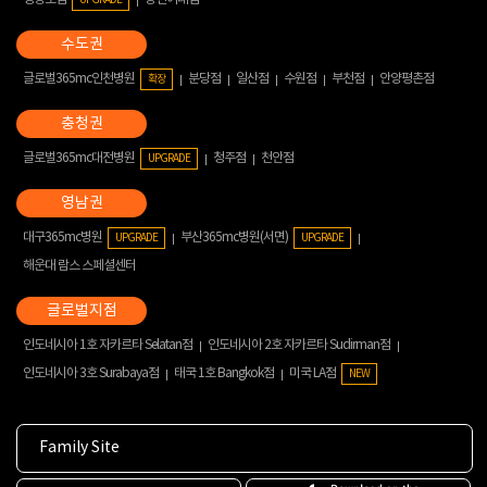
글로벌365mc인천병원
분당점
일산점
수원점
부천점
안양평촌점
확장
글로벌365mc대전병원
청주점
천안점
UPGRADE
대구365mc병원
부산365mc병원(서면)
UPGRADE
UPGRADE
해운대 람스 스페셜센터
인도네시아 1호 자카르타 Selatan점
인도네시아 2호 자카르타 Sudirman점
인도네시아 3호 Surabaya점
태국 1호 Bangkok점
미국 LA점
NEW
Family Site