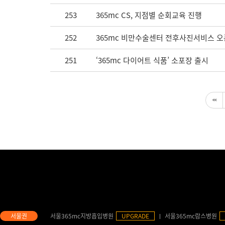
253
365mc CS, 지점별 순회교육 진행
252
365mc 비만수술센터 전후사진서비스 오
251
‘365mc 다이어트 식품’ 소포장 출시
서울365mc지방흡입병원
UPGRADE
서울365mc람스병원