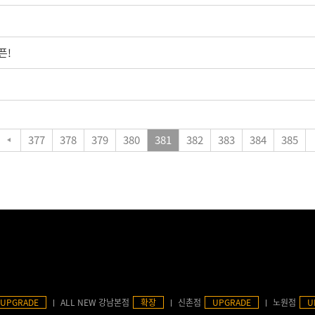
픈!
377
378
379
380
381
382
383
384
385
UPGRADE
ALL NEW 강남본점
확장
신촌점
UPGRADE
노원점
U