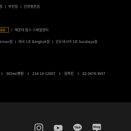
점
부천점
안양평촌점
ADE
해운대 람스 스페셜센터
irman점
태국 1호 Bangkok점
인도네시아 3호 Surabaya점
365mc병원
214-14-12607
김하진
02-3474-3657