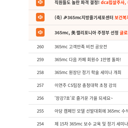
직원들도 놀란 파격 결정!
dca밉살주사,
(축) 🎉365mc지방줄기세포센터
보건복
365mc, 美 캘리포니아 주정부 선정
글로
260
365mc 고객만족 비전 공모전
259
365mc 다음 카페 회원수 1만명 돌파!
258
365mc 원장단 정기 학술 세미나 개최
257
이연주 CS팀장 충청대학 초청 강의
256
‘장강7호’로 즐거운 가을 되세요~
255
아당 캠페인 모델 선발대회에 365mc 
254
제 15차 365mc 보수 교육 및 정기 세미