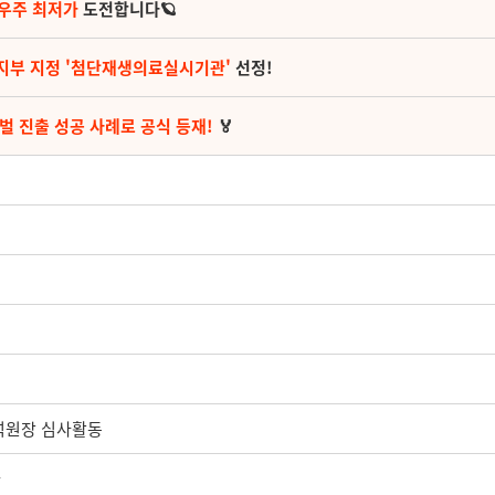
 우주 최저가
도전합니다🪐
지부 지정 '첨단재생의료실시기관'
선정!
벌 진출 성공 사례로 공식 등재!
🏅
수석원장 심사활동
나