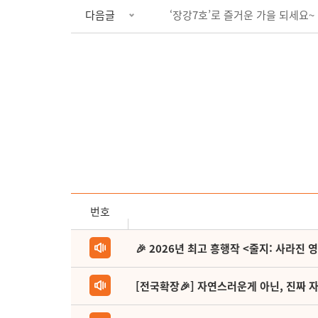
다음글
‘장강7호’로 즐거운 가을 되세요~
번호
🎉 2026년 최고 흥행작 <줄지: 사라진 
[전국확장🎉] 자연스러운게 아닌, 진짜 자