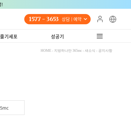
!
1577 - 3653
상담 예약
줄기세포
성공기
HOME - 지방하나만 365mc - 새소식 - 공지사항
5mc