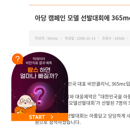
NEW 교대 지방줄기세포센터 오픈
아당 캠페인 모델 선발대회에 365m
작성자 : 365mc
작성일 : 2008-10-13
조회수 : 34588
안녕하세요. 대한민국 대표 비만클리닉, 365mc입
대한비만체형학회와 대웅제약은 "대한민국을 아름답고
트인 ‘아당캠페인 모델선발대회’가 선발된 7명의
아당캠페인 모델선발대회는 아름답고 당당하게 사는
원으로 참석하셨습니다.