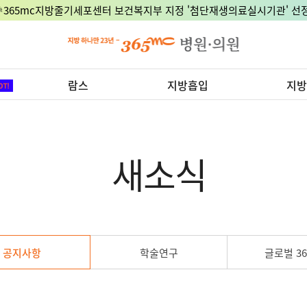
🎉365mc지방줄기세포센터 보건복지부 지정 '첨단재생의료실시기관' 선정
람스
지방흡입
지방
새소식
공지사항
학술연구
글로벌 36