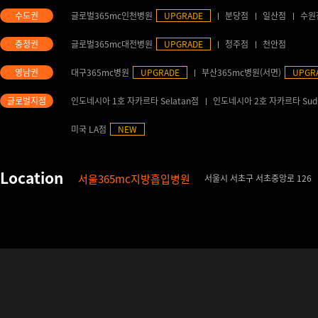
글로벌365mc인천병원
UPGRADE
분당점
일산점
수원
글로벌365mc대전병원
UPGRADE
청주점
천안점
대구365mc병원
UPGRADE
부산365mc병원(서면)
UPGR
인도네시아 1호 자카르타 Selatan점
인도네시아 2호 자카르타 Sud
미국 LA점
NEW
서울365mc지방흡입병원
서울시 서초구 서초중앙로 126