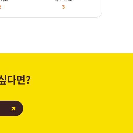
2
3
 싶다면?