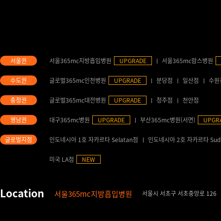
서울365mc지방흡입병원
UPGRADE
서울365mc람스병원
글로벌365mc인천병원
UPGRADE
분당점
일산점
수원
글로벌365mc대전병원
UPGRADE
청주점
천안점
대구365mc병원
UPGRADE
부산365mc병원(서면)
UPGR
인도네시아 1호 자카르타 Selatan점
인도네시아 2호 자카르타 Sud
미국 LA점
NEW
서울365mc지방흡입병원
서울시 서초구 서초중앙로 126