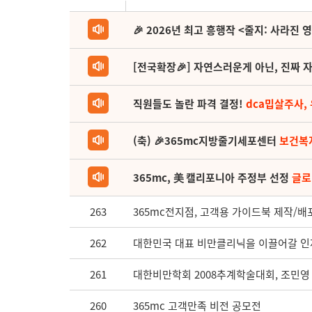
🎉 2026년 최고 흥행작 <줄지: 사라진 
[전국확장🎉] 자연스러운게 아닌, 진짜 자
직원들도 놀란 파격 결정!
dca밉살주사,
(축) 🎉365mc지방줄기세포센터
보건복
365mc, 美 캘리포니아 주정부 선정
글로
263
365mc전지점, 고객용 가이드북 제작/배
262
대한민국 대표 비만클리닉을 이끌어갈 인
261
대한비만학회 2008추계학술대회, 조민영
260
365mc 고객만족 비전 공모전