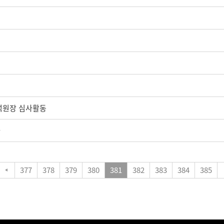
수석원장 심사활동
나
377
378
379
380
381
382
383
384
385