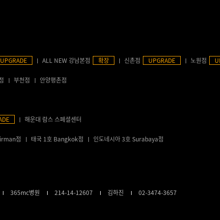
UPGRADE
ALL NEW 강남본점
확장
신촌점
UPGRADE
노원점
U
점
부천점
안양평촌점
ADE
해운대 람스 스페셜센터
irman점
태국 1호 Bangkok점
인도네시아 3호 Surabaya점
365mc병원
214-14-12607
김하진
02-3474-3657