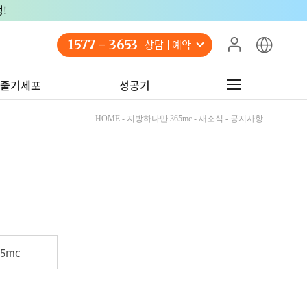
!
1577 - 3653
상담 예약
줄기세포
성공기
HOME - 지방하나만 365mc - 새소식 - 공지사항
5mc