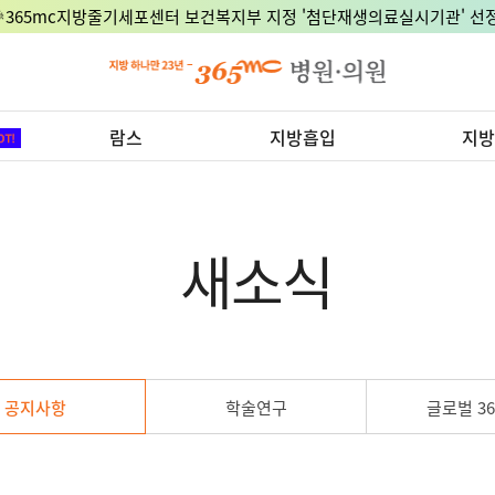
🎉365mc지방줄기세포센터 보건복지부 지정 '첨단재생의료실시기관' 선정
람스
지방흡입
지방
새소식
공지사항
학술연구
글로벌 36