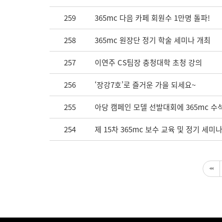
259
365mc 다음 카페 회원수 1만명 돌파!
258
365mc 원장단 정기 학술 세미나 개최
257
이연주 CS팀장 충청대학 초청 강의
256
‘장강7호’로 즐거운 가을 되세요~
255
아당 캠페인 모델 선발대회에 365mc 
254
제 15차 365mc 보수 교육 및 정기 세미