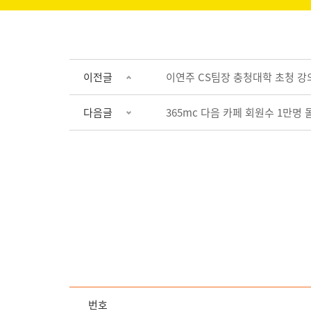
이전글
이연주 CS팀장 충청대학 초청 강
다음글
365mc 다음 카페 회원수 1만명 
번호