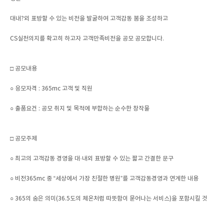
대내?외 표방할 수 있는 비전을 발굴하여 고객감동 붐을 조성하고
CS실천의지를 확고히 하고자 고객만족비전을 공모 공모합니다.
□ 공모내용
○ 응모자격 : 365mc 고객 및 직원
○ 출품요건 : 공모 취지 및 목적에 부합하는 순수한 창작물
□ 공모주제
○ 최고의 고객감동 경영을 대·내외 표방할 수 있는 짧고 간결한 문구
○ 비전365mc 중 “세상에서 가장 친절한 병원”를 고객감동경영과 연계한 내용
○ 365의 숨은 의미(36.5도의 체온처럼 따뜻함이 묻어나는 서비스)을 포함시킬 것