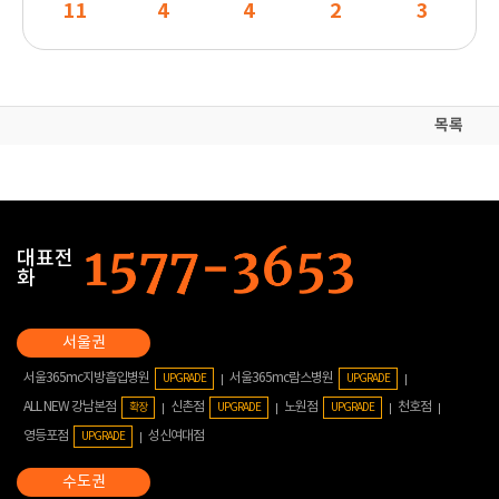
11
4
4
2
3
목록
대표전
화
서울365mc지방흡입병원
서울365mc람스병원
UPGRADE
UPGRADE
ALL NEW 강남본점
신촌점
노원점
천호점
확장
UPGRADE
UPGRADE
영등포점
성신여대점
UPGRADE