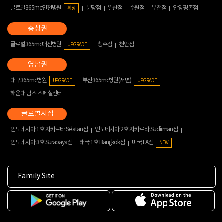
글로벌365mc인천병원
분당점
일산점
수원점
부천점
안양평촌점
확장
글로벌365mc대전병원
청주점
천안점
UPGRADE
대구365mc병원
부산365mc병원(서면)
UPGRADE
UPGRADE
해운대 람스 스페셜센터
인도네시아 1호 자카르타 Selatan점
인도네시아 2호 자카르타 Sudirman점
인도네시아 3호 Surabaya점
태국 1호 Bangkok점
미국 LA점
NEW
Family Site