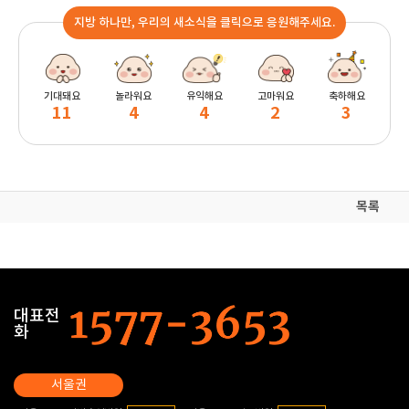
지방 하나만, 우리의 새소식을 클릭으로 응원해주세요.
기대돼요
놀라워요
유익해요
고마워요
축하해요
11
4
4
2
3
목록
대표전
화