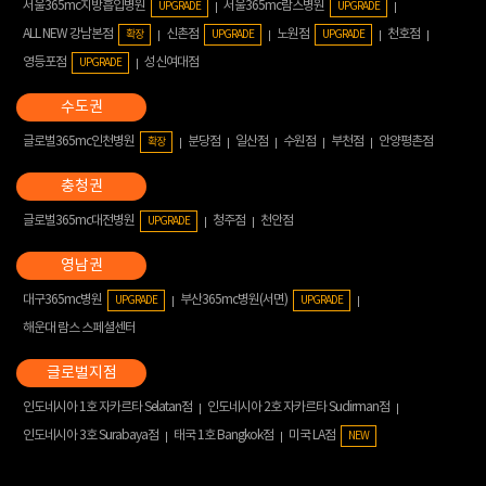
서울365mc지방흡입병원
서울365mc람스병원
UPGRADE
UPGRADE
ALL NEW 강남본점
신촌점
노원점
천호점
확장
UPGRADE
UPGRADE
영등포점
성신여대점
UPGRADE
글로벌365mc인천병원
분당점
일산점
수원점
부천점
안양평촌점
확장
글로벌365mc대전병원
청주점
천안점
UPGRADE
대구365mc병원
부산365mc병원(서면)
UPGRADE
UPGRADE
해운대 람스 스페셜센터
인도네시아 1호 자카르타 Selatan점
인도네시아 2호 자카르타 Sudirman점
인도네시아 3호 Surabaya점
태국 1호 Bangkok점
미국 LA점
NEW