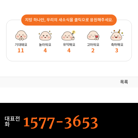
지방 하나만, 우리의 새소식을 클릭으로 응원해주세요.
기대돼요
놀라워요
유익해요
고마워요
축하해요
11
4
4
2
3
목록
대표전
화