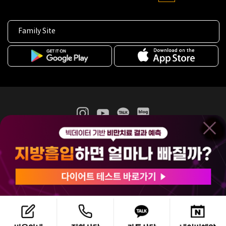
Family Site
365mc 병·의원 이용약관
홈페이지 이용약관
개인정보처리방침
비급여진료수가
증명서발급
인재채용
(주)365mcㅣ서울특별시 서초구 서초대로52길 7, 3~4층(서초동, 제일빌딩)
120-87-04354ㅣ김남철
COPYRIGHT(C) 2025 365mc. ALL RIGHTS RESERVED.