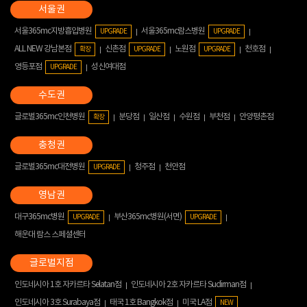
서울365mc지방흡입병원
서울365mc람스병원
UPGRADE
UPGRADE
ALL NEW 강남본점
신촌점
노원점
천호점
확장
UPGRADE
UPGRADE
영등포점
성신여대점
UPGRADE
글로벌365mc인천병원
분당점
일산점
수원점
부천점
안양평촌점
확장
글로벌365mc대전병원
청주점
천안점
UPGRADE
대구365mc병원
부산365mc병원(서면)
UPGRADE
UPGRADE
해운대 람스 스페셜센터
인도네시아 1호 자카르타 Selatan점
인도네시아 2호 자카르타 Sudirman점
인도네시아 3호 Surabaya점
태국 1호 Bangkok점
미국 LA점
NEW