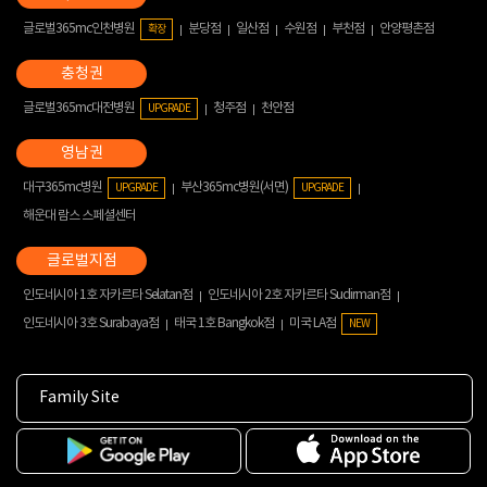
글로벌365mc인천병원
분당점
일산점
수원점
부천점
안양평촌점
확장
글로벌365mc대전병원
청주점
천안점
UPGRADE
대구365mc병원
부산365mc병원(서면)
UPGRADE
UPGRADE
해운대 람스 스페셜센터
인도네시아 1호 자카르타 Selatan점
인도네시아 2호 자카르타 Sudirman점
인도네시아 3호 Surabaya점
태국 1호 Bangkok점
미국 LA점
NEW
Family Site