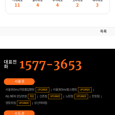
기대돼요
놀라워요
유익해요
고마워요
축하해요
11
4
4
2
3
목록
대표전
화
서울365mc지방흡입병원
서울365mc람스병원
UPGRADE
UPGRADE
ALL NEW 강남본점
신촌점
노원점
천호점
확장
UPGRADE
UPGRADE
영등포점
성신여대점
UPGRADE