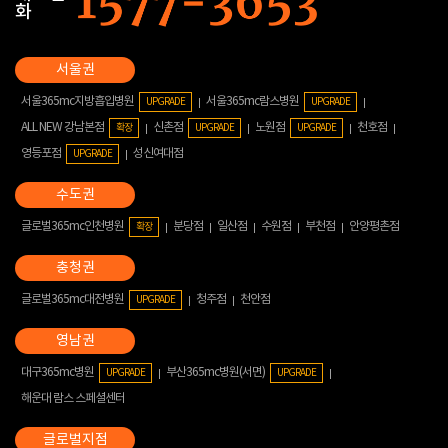
화
서울365mc지방흡입병원
서울365mc람스병원
UPGRADE
UPGRADE
ALL NEW 강남본점
신촌점
노원점
천호점
확장
UPGRADE
UPGRADE
영등포점
성신여대점
UPGRADE
글로벌365mc인천병원
분당점
일산점
수원점
부천점
안양평촌점
확장
글로벌365mc대전병원
청주점
천안점
UPGRADE
대구365mc병원
부산365mc병원(서면)
UPGRADE
UPGRADE
해운대 람스 스페셜센터