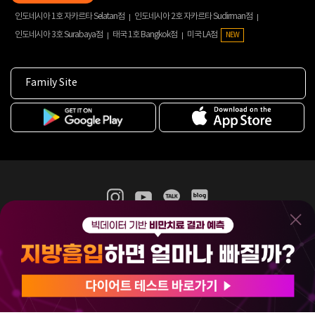
인도네시아 1호 자카르타 Selatan점
인도네시아 2호 자카르타 Sudirman점
인도네시아 3호 Surabaya점
태국 1호 Bangkok점
미국 LA점
NEW
Family Site
365mc 병·의원 이용약관
홈페이지 이용약관
개인정보처리방침
비급여진료수가
증명서발급
인재채용
(주)365mcㅣ서울특별시 서초구 서초대로52길 7, 3~4층(서초동, 제일빌딩)
120-87-04354ㅣ김남철
COPYRIGHT(C) 2025 365mc. ALL RIGHTS RESERVED.