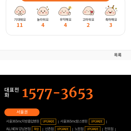
기대돼요
놀라워요
유익해요
고마워요
축하해요
11
4
4
2
3
목록
대표전
화
서울365mc지방흡입병원
서울365mc람스병원
UPGRADE
UPGRADE
ALL NEW 강남본점
신촌점
노원점
천호점
확장
UPGRADE
UPGRADE