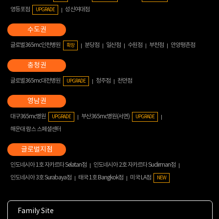
영등포점
성신여대점
UPGRADE
글로벌365mc인천병원
분당점
일산점
수원점
부천점
안양평촌점
확장
글로벌365mc대전병원
청주점
천안점
UPGRADE
대구365mc병원
부산365mc병원(서면)
UPGRADE
UPGRADE
해운대 람스 스페셜센터
인도네시아 1호 자카르타 Selatan점
인도네시아 2호 자카르타 Sudirman점
인도네시아 3호 Surabaya점
태국 1호 Bangkok점
미국 LA점
NEW
Family Site