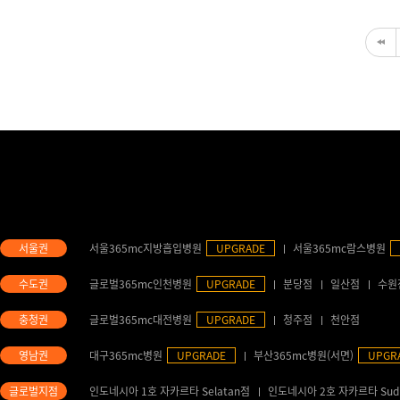
서울365mc지방흡입병원
UPGRADE
서울365mc람스병원
글로벌365mc인천병원
UPGRADE
분당점
일산점
수원
글로벌365mc대전병원
UPGRADE
청주점
천안점
대구365mc병원
UPGRADE
부산365mc병원(서면)
UPGR
인도네시아 1호 자카르타 Selatan점
인도네시아 2호 자카르타 Sud