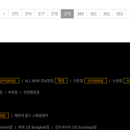
375
376
377
378
379
380
381
382
383
UPGRADE
ALL NEW 강남본점
확장
신촌점
UPGRADE
노원점
U
점
부천점
안양평촌점
ADE
해운대 람스 스페셜센터
irman점
태국 1호 Bangkok점
인도네시아 3호 Surabaya점