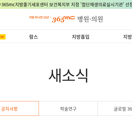
🎉365mc지방줄기세포센터 보건복지부 지정 '첨단재생의료실시기관' 선정
람스
지방흡입
지방
새소식
공지사항
학술연구
글로벌 36