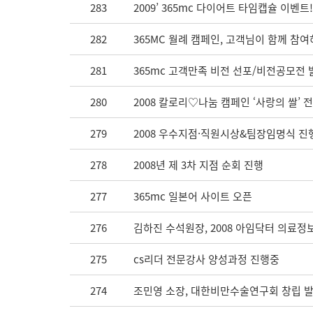
283
2009’ 365mc 다이어트 타임캡슐 이벤트!
282
365MC 월례 캠페인, 고객님이 함께 참
281
365mc 고객만족 비전 선포/비전공모전 
280
2008 칼로리♡나눔 캠페인 ‘사랑의 쌀’ 
279
2008 우수지점·직원시상&팀장임명식 진
278
2008년 제 3차 지점 순회 진행
277
365mc 일본어 사이트 오픈
276
김하진 수석원장, 2008 아임닥터 의료
275
cs리더 전문강사 양성과정 진행중
274
조민영 소장, 대한비만수술연구회 창립 