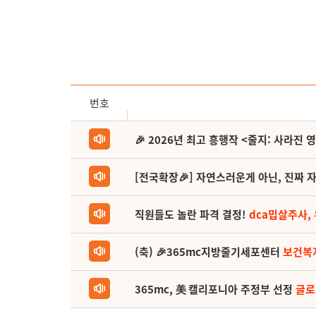
번호
🎉 2026년 최고 흥행작 <줄지: 사라진 
[전국확장🎉] 자연스러운게 아닌, 진짜 자
직원들도 놀란 파격 결정!
dca밉살주사,
(축) 🎉365mc지방줄기세포센터
보건복
365mc, 美 캘리포니아 주정부 선정
글로