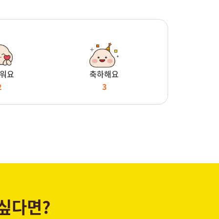
워요
축하해요
2
3
 싶다면?