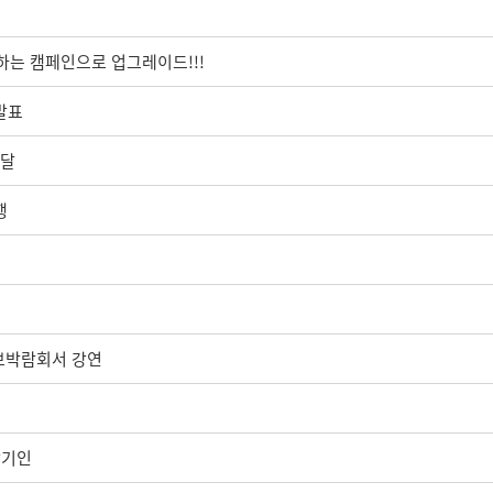
여하는 캠페인으로 업그레이드!!!
발표
전달
행
정보박람회서 강연
발기인