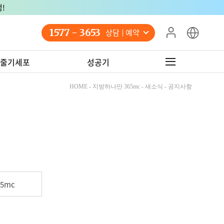
!
1577 - 3653
상담 예약
줄기세포
성공기
HOME - 지방하나만 365mc - 새소식 - 공지사항
5mc