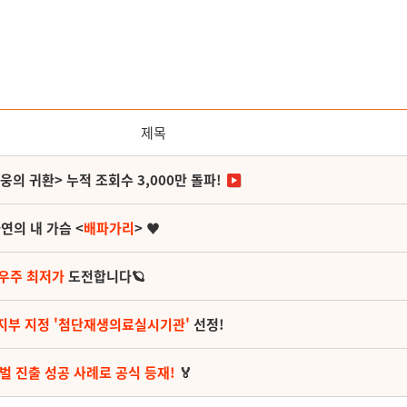
제목
영웅의 귀환> 누적 조회수 3,000만 돌파!
연의 내 가슴 <
배파가리
> ♥
 우주 최저가
도전합니다🪐
지부 지정 '첨단재생의료실시기관'
선정!
벌 진출 성공 사례로 공식 등재!
🏅