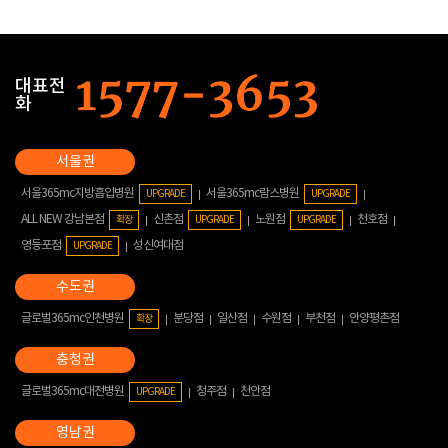
대표전
화
서울365mc지방흡입병원
서울365mc람스병원
UPGRADE
UPGRADE
ALL NEW 강남본점
신촌점
노원점
천호점
확장
UPGRADE
UPGRADE
영등포점
성신여대점
UPGRADE
글로벌365mc인천병원
분당점
일산점
수원점
부천점
안양평촌점
확장
글로벌365mc대전병원
청주점
천안점
UPGRADE