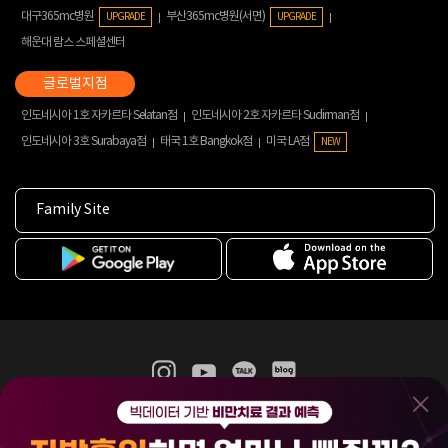
대구365mc병원
부산365mc병원(서면)
UPGRADE
UPGRADE
해운대 람스 스페셜센터
인도네시아 1호 자카르타 Selatan점
인도네시아 2호 자카르타 Sudirman점
인도네시아 3호 Surabaya점
태국 1호 Bangkok점
미국 LA점
NEW
Family Site
365mc 병·의원 이용약관
홈페이지 이용약관
개인정보처리방침
비급여진료수가
증명서발급
인재채용