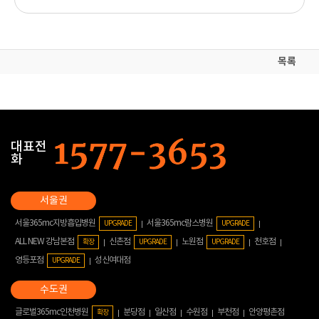
목록
대표전
화
서울365mc지방흡입병원
서울365mc람스병원
UPGRADE
UPGRADE
ALL NEW 강남본점
신촌점
노원점
천호점
확장
UPGRADE
UPGRADE
영등포점
성신여대점
UPGRADE
글로벌365mc인천병원
분당점
일산점
수원점
부천점
안양평촌점
확장