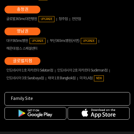
글로벌365mc대전병원
청주점
천안점
UPGRADE
대구365mc병원
부산365mc병원(서면)
UPGRADE
UPGRADE
해운대 람스 스페셜센터
인도네시아 1호 자카르타 Selatan점
인도네시아 2호 자카르타 Sudirman점
인도네시아 3호 Surabaya점
태국 1호 Bangkok점
미국 LA점
NEW
Family Site