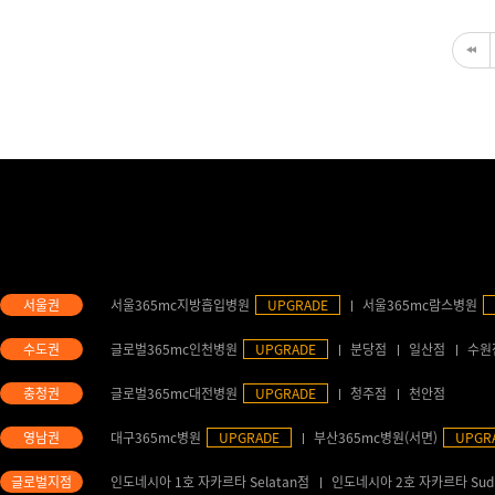
서울365mc지방흡입병원
UPGRADE
서울365mc람스병원
글로벌365mc인천병원
UPGRADE
분당점
일산점
수원
글로벌365mc대전병원
UPGRADE
청주점
천안점
대구365mc병원
UPGRADE
부산365mc병원(서면)
UPGR
인도네시아 1호 자카르타 Selatan점
인도네시아 2호 자카르타 Sud