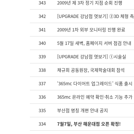
343
2009년 제 3차 정기 지점 순회 진행
342
[UPGRADE 강남점 엿보기] ②3D 체형 
341
2009년 1차 외부 모니터링 진행 완료
340
5월 17일 새벽, 홈페이지 서버 점검 안내
339
[UPGRADE 강남점 엿보기] ①시술실
338
채규희 공동원장, 국제학술대회 참석
337
‘365mc 다이어트 업그레이드’ 식품 출시
336
365mc 온라인 예약 확인·취소 기능 추가
335
부산점 명칭 개편 안내 공지
334
7월7일, 부산 해운대점 오픈 확정!