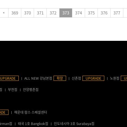
369
370
371
372
373
374
375
376
377
UPGRADE
ALL NEW 강남본점
확장
신촌점
UPGRADE
노원점
U
점
부천점
안양평촌점
ADE
해운대 람스 스페셜센터
irman점
태국 1호 Bangkok점
인도네시아 3호 Surabaya점