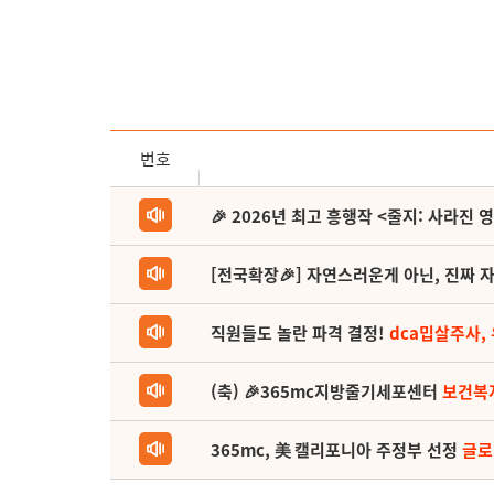
번호
🎉 2026년 최고 흥행작 <줄지: 사라진 
[전국확장🎉] 자연스러운게 아닌, 진짜 자
직원들도 놀란 파격 결정!
dca밉살주사,
(축) 🎉365mc지방줄기세포센터
보건복
365mc, 美 캘리포니아 주정부 선정
글로