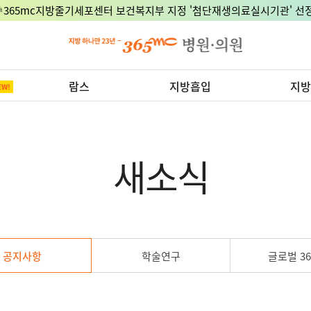
🎉365mc지방줄기세포센터 보건복지부 지정 '첨단재생의료실시기관' 선정
람스
지방흡입
지방
새소식
공지사항
학술연구
글로벌 36