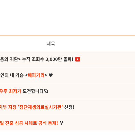
제목
영웅의 귀환> 누적 조회수 3,000만 돌파!
연의 내 가슴 <
배파가리
> ♥
 우주 최저가
도전합니다🪐
지부 지정 '첨단재생의료실시기관'
선정!
벌 진출 성공 사례로 공식 등재!
🏅