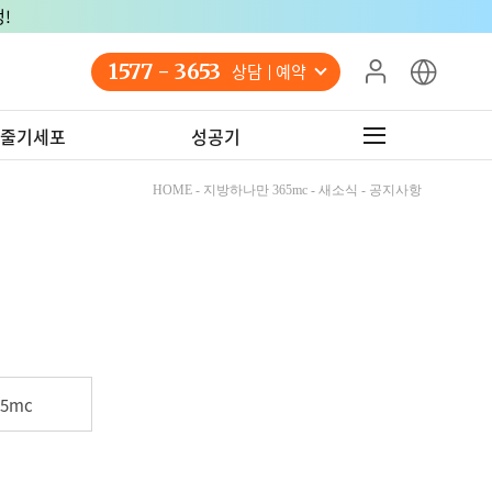
!
1577 - 3653
상담 예약
줄기세포
성공기
HOME - 지방하나만 365mc - 새소식 - 공지사항
5mc