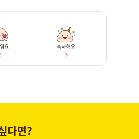
워요
축하해요
2
3
 싶다면?