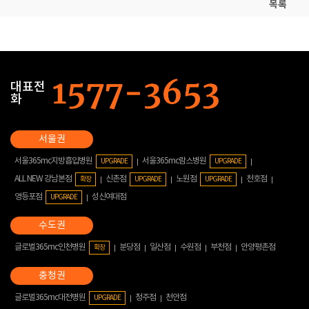
목록
대표전
화
서울365mc지방흡입병원
서울365mc람스병원
UPGRADE
UPGRADE
ALL NEW 강남본점
신촌점
노원점
천호점
확장
UPGRADE
UPGRADE
영등포점
성신여대점
UPGRADE
글로벌365mc인천병원
분당점
일산점
수원점
부천점
안양평촌점
확장
글로벌365mc대전병원
청주점
천안점
UPGRADE