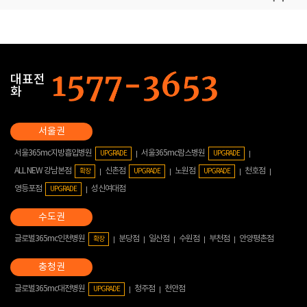
대표전
화
서울365mc지방흡입병원
서울365mc람스병원
UPGRADE
UPGRADE
ALL NEW 강남본점
신촌점
노원점
천호점
확장
UPGRADE
UPGRADE
영등포점
성신여대점
UPGRADE
글로벌365mc인천병원
분당점
일산점
수원점
부천점
안양평촌점
확장
글로벌365mc대전병원
청주점
천안점
UPGRADE