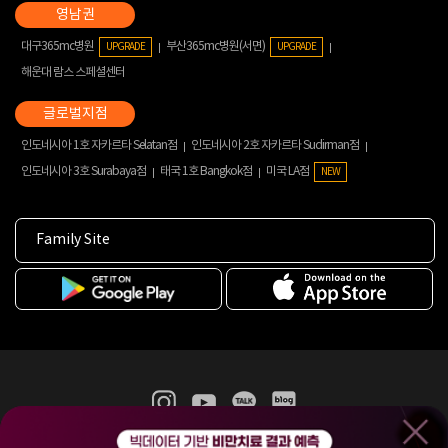
대구365mc병원
부산365mc병원(서면)
UPGRADE
UPGRADE
해운대 람스 스페셜센터
인도네시아 1호 자카르타 Selatan점
인도네시아 2호 자카르타 Sudirman점
인도네시아 3호 Surabaya점
태국 1호 Bangkok점
미국 LA점
NEW
Family Site
365mc 병·의원 이용약관
홈페이지 이용약관