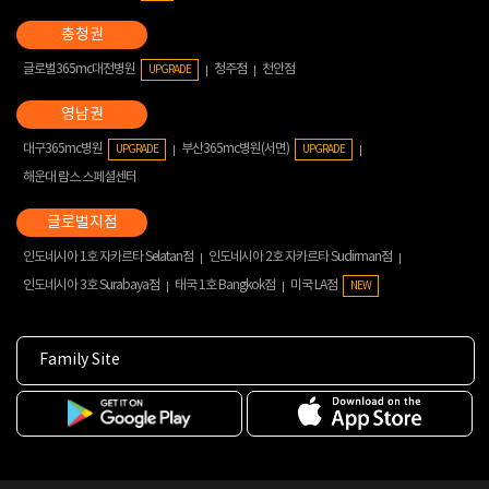
글로벌365mc대전병원
청주점
천안점
UPGRADE
대구365mc병원
부산365mc병원(서면)
UPGRADE
UPGRADE
해운대 람스 스페셜센터
인도네시아 1호 자카르타 Selatan점
인도네시아 2호 자카르타 Sudirman점
인도네시아 3호 Surabaya점
태국 1호 Bangkok점
미국 LA점
NEW
Family Site