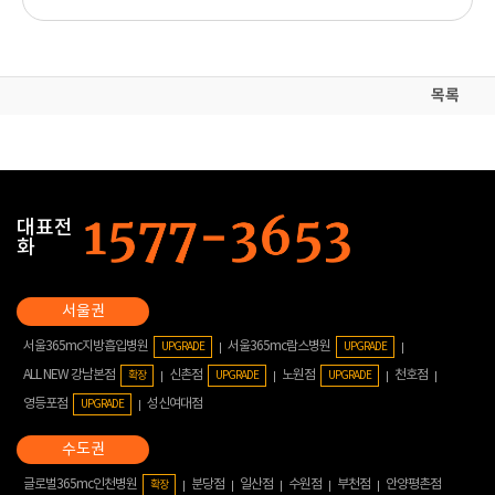
목록
대표전
화
서울365mc지방흡입병원
서울365mc람스병원
UPGRADE
UPGRADE
ALL NEW 강남본점
신촌점
노원점
천호점
확장
UPGRADE
UPGRADE
영등포점
성신여대점
UPGRADE
글로벌365mc인천병원
분당점
일산점
수원점
부천점
안양평촌점
확장