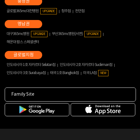
글로벌365mc대전병원
청주점
천안점
UPGRADE
대구365mc병원
부산365mc병원(서면)
UPGRADE
UPGRADE
해운대 람스 스페셜센터
인도네시아 1호 자카르타 Selatan점
인도네시아 2호 자카르타 Sudirman점
인도네시아 3호 Surabaya점
태국 1호 Bangkok점
미국 LA점
NEW
Family Site