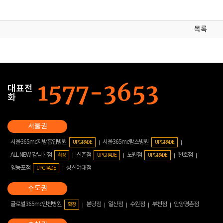
목록
대표전
화
서울365mc지방흡입병원
서울365mc람스병원
UPGRADE
UPGRADE
ALL NEW 강남본점
신촌점
노원점
천호점
확장
UPGRADE
UPGRADE
영등포점
성신여대점
UPGRADE
글로벌365mc인천병원
분당점
일산점
수원점
부천점
안양평촌점
확장