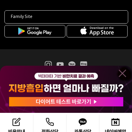
Family Site
365mc 병·의원 이용약관
홈페이지 이용약관
개인정보처리방침
비급여진료수가
증명서발급
인재채용
(주)365mcㅣ서울특별시 서초구 서초대로52길 7, 3~4층(서초동, 제일빌딩)
120-87-04354ㅣ김남철
COPYRIGHT(C) 2025 365mc. ALL RIGHTS RESERVED.