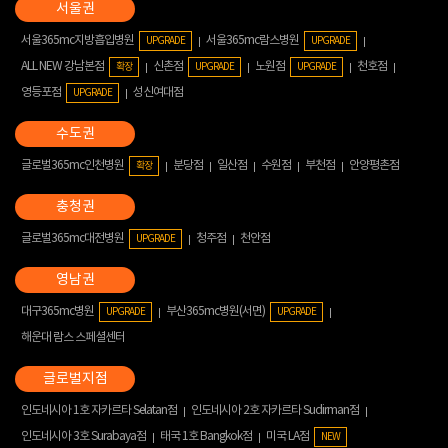
서울365mc지방흡입병원
서울365mc람스병원
UPGRADE
UPGRADE
ALL NEW 강남본점
신촌점
노원점
천호점
확장
UPGRADE
UPGRADE
영등포점
성신여대점
UPGRADE
글로벌365mc인천병원
분당점
일산점
수원점
부천점
안양평촌점
확장
글로벌365mc대전병원
청주점
천안점
UPGRADE
대구365mc병원
부산365mc병원(서면)
UPGRADE
UPGRADE
해운대 람스 스페셜센터
인도네시아 1호 자카르타 Selatan점
인도네시아 2호 자카르타 Sudirman점
인도네시아 3호 Surabaya점
태국 1호 Bangkok점
미국 LA점
NEW