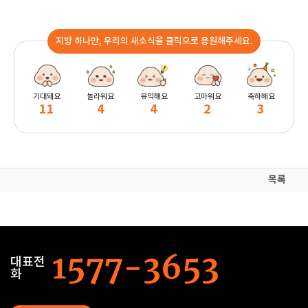
지방 하나만, 우리의 새소식을 클릭으로 응원해주세요.
기대돼요
놀라워요
유익해요
고마워요
축하해요
11
4
4
2
3
목록
대표전
화