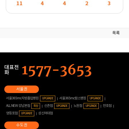
11
4
4
2
3
목록
대표전
화
서울365mc지방흡입병원
서울365mc람스병원
UPGRADE
UPGRADE
ALL NEW 강남본점
신촌점
노원점
천호점
확장
UPGRADE
UPGRADE
영등포점
성신여대점
UPGRADE