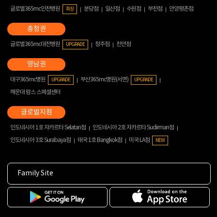
글로벌365mc인천병원
분당점
일산점
수원점
부천점
안양평촌점
확장
글로벌365mc대전병원
청주점
천안점
UPGRADE
대구365mc병원
부산365mc병원(서면)
UPGRADE
UPGRADE
해운대 람스 스페셜센터
인도네시아 1호 자카르타 Selatan점
인도네시아 2호 자카르타 Sudirman점
인도네시아 3호 Surabaya점
태국 1호 Bangkok점
미국 LA점
NEW
Family Site