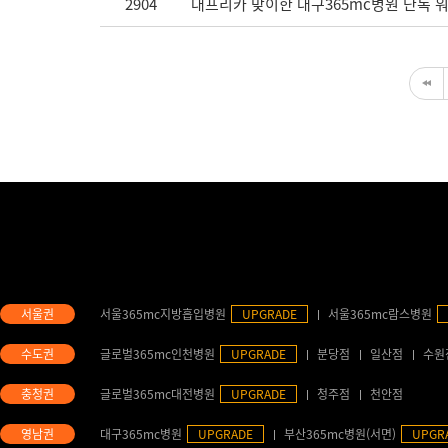
2904
대프리카 맞이한 대구365mc병원 단독 
서울365mc지방흡입병원
UPGRADE
서울365mc람스병원
글로벌365mc인천병원
UPGRADE
분당점
일산점
수원
글로벌365mc대전병원
UPGRADE
청주점
천안점
대구365mc병원
UPGRADE
부산365mc병원(서면)
UPGR