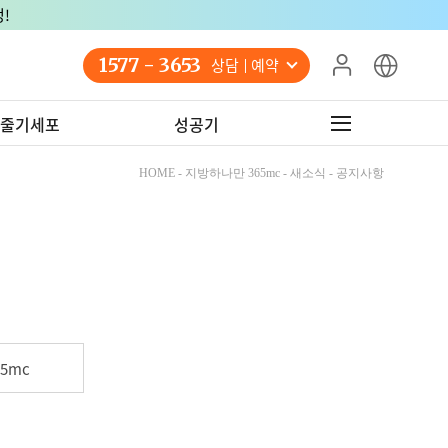
!
1577 - 3653
상담 예약
줄기세포
성공기
HOME - 지방하나만 365mc - 새소식 - 공지사항
5mc