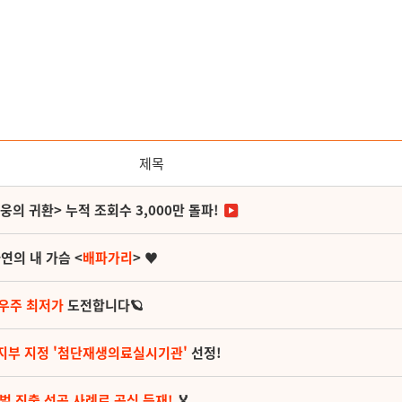
제목
영웅의 귀환> 누적 조회수 3,000만 돌파!
연의 내 가슴 <
배파가리
> ♥
 우주 최저가
도전합니다🪐
지부 지정 '첨단재생의료실시기관'
선정!
벌 진출 성공 사례로 공식 등재!
🏅