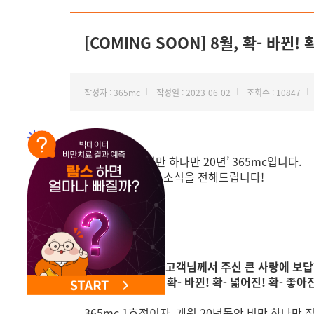
NEW 교대 지방줄기세포센터 오픈
[COMING SOON] 8월, 확- 바뀐!
작성자 : 365mc
작성일 : 2023-06-02
조회수 : 10847
안녕하세요. ‘비만 하나만 20년’ 365mc입니다.
노원점의 특별한 소식을 전해드립니다!
오는 8월, 그동안 고객님께서 주신 큰 사랑에 보
365mc 노원점이 확- 바뀐! 확- 넓어진! 확- 좋
365mc 1호점이자, 개원 20년동안 비만 하나만