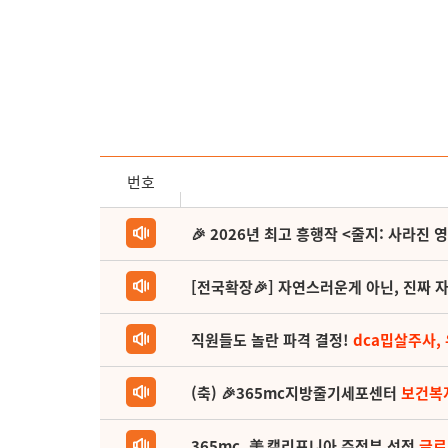
번호
🎉 2026년 최고 흥행작 <줄지: 사라진 
[전국확장🎉] 자연스러운게 아닌, 진짜 자
직원들도 놀란 파격 결정!
dca밉살주사,
(축) 🎉365mc지방줄기세포센터
보건복
365mc, 美 캘리포니아 주정부 선정
글로