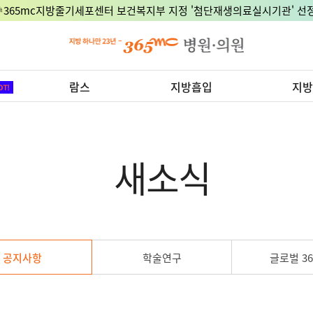
🎉365mc지방줄기세포센터 보건복지부 지정 '첨단재생의료실시기관' 선정
람스
지방흡입
지방
새소식
공지사항
학술연구
글로벌 36