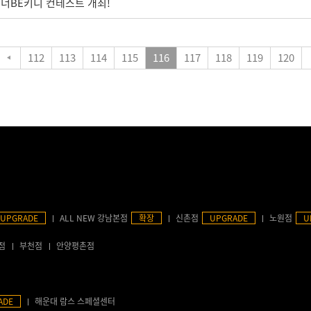
워너BE키니 컨테스트 개최!
112
113
114
115
116
117
118
119
120
UPGRADE
ALL NEW 강남본점
확장
신촌점
UPGRADE
노원점
U
점
부천점
안양평촌점
ADE
해운대 람스 스페셜센터