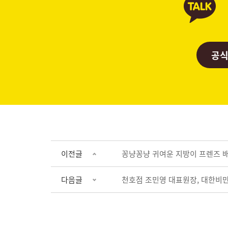
공식
이전글
꽁냥꽁냥 귀여운 지방이 프렌즈 배경
다음글
천호점 조민영 대표원장, 대한비만