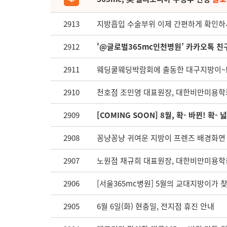
2913
지방흡입 수술부위 이제 간편하게 확인하
2912
'@글로벌365mc인천병원’ 카카오톡 친구
2911
웨딩쿨웨딩박람회에 출동한 대구지방이~
2910
천호점 조민영 대표원장, 대한비만미용학회
2909
[COMING SOON] 8월, 확- 바뀐! 확-
2908
꽁냥꽁냥 귀여운 지방이 프렌즈 배경화면 5
2907
노원점 채규희 대표원장, 대한비만미용학회
2906
[서울365mc병원] 5월의 교대지방이가 
2905
6월 6일(화) 현충일, 전지점 휴진 안내