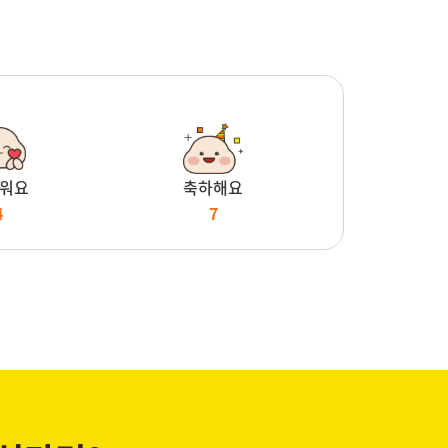
워요
축하해요
4
7