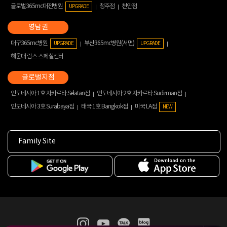
글로벌365mc대전병원
청주점
천안점
UPGRADE
대구365mc병원
부산365mc병원(서면)
UPGRADE
UPGRADE
해운대 람스 스페셜센터
인도네시아 1호 자카르타 Selatan점
인도네시아 2호 자카르타 Sudirman점
인도네시아 3호 Surabaya점
태국 1호 Bangkok점
미국 LA점
NEW
Family Site