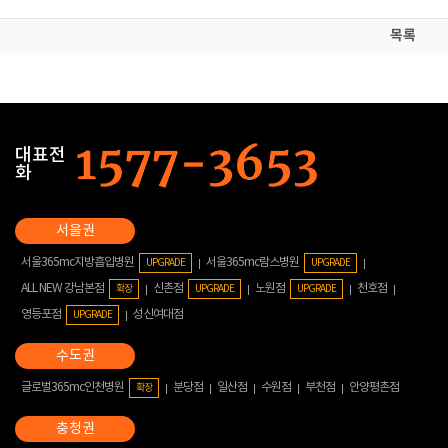
목록
대표전
화
서울365mc지방흡입병원
서울365mc람스병원
UPGRADE
UPGRADE
ALL NEW 강남본점
신촌점
노원점
천호점
확장
UPGRADE
UPGRADE
영등포점
성신여대점
UPGRADE
글로벌365mc인천병원
분당점
일산점
수원점
부천점
안양평촌점
확장