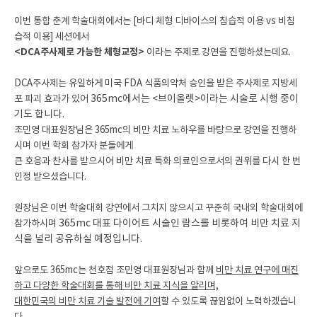
이번 통합 춘계 학술대회에서는 [바디 체형 디바이스의 침습적 이용 vs 비침
습적 이용] 세션에서
<DCA주사제로 가능한 체형교정>
이라는 주제로 강연을 진행하셨는데요.
DCA주사제는 유일하게 미국 FDA 식품의약처 승인을 받은 주사제로 지방세
포 파괴 효과가 있어
365mc에서는 <브이올렛>이라는 시술로 시행 중이
기도 합니다.
조민영 대표원장님은 365mc의 비만 치료 노하우를 바탕으로
강연을 진행하
시며
이번 학회 참가자 분들에게
큰 호응과 찬사를 받으시어
비만 치료 특화 의료인으로서의 권위를 다시 한 번
인정 받으셨습니다.
원장님은 이번 학술대회 강연에서 그치지 않으시고 꾸준히 국내외 학술대회에
참가하시며
365mc 대표 다이어트 시술인 람스를 비롯하여 비만 치료 지
식을 널리 공유하실 예정입니다.
앞으로도 365mc는 천호점 조민영 대표원장님과 함께
비만 치료 연구에 매진
하고 다양한 학술대회를 통해 비만 치료 지식을 알리며,
대한민국의 비만 치료 기술 발전에 기여
할 수 있도록 끊임없이 노력하겠습니