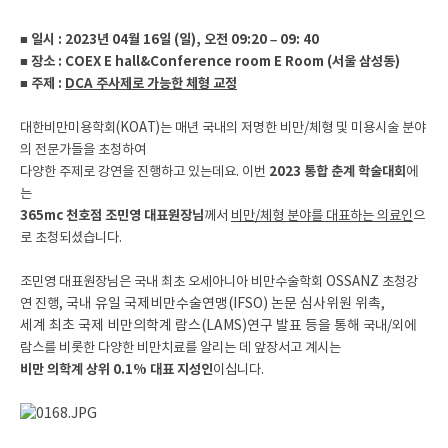
■ 일시 : 2023년 04월 16일 (일), 오전 09:20 – 09: 40
■ 장소 : COEX E hall&Conference room E Room (서울 삼성동)
■ 주제 :
DCA 주사제로 가능한 체형 교정
대한비만미용학회(KOAT)는 매년 국내의 저명한 비만/체형 및 미용시술 분야
의 전문가들을 초청하여
다양한 주제로 강연을 진행하고 있는데요. 이번
2023 통합 춘계 학술대회
에
는
365mc 천호점 조민영 대표원장님
께서
비만/체형 분야를 대표하는 의료인
으
로 초청되셨습니다.
조민영 대표원장님은 국내 최초 오세아니아 비만수술학회 OSSANZ 초청강
연 진행,
국내 유일 국제비만수술연맹(IFSO) 논문 심사위원 위촉,
세계 최초 국제 비만의학계 람스(LAMS)연구 발표 등을 통해
국내/외에
람스를 비롯한 다양한 비만치료를 알리는 데 앞장서고 계시는
비만 의학계 상위 0.1% 대표 지성인
이십니다.