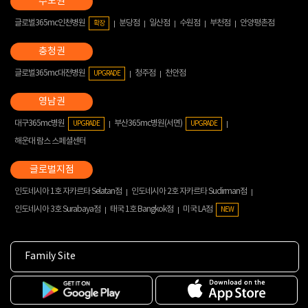
글로벌365mc인천병원
분당점
일산점
수원점
부천점
안양평촌점
확장
글로벌365mc대전병원
청주점
천안점
UPGRADE
대구365mc병원
부산365mc병원(서면)
UPGRADE
UPGRADE
해운대 람스 스페셜센터
인도네시아 1호 자카르타 Selatan점
인도네시아 2호 자카르타 Sudirman점
인도네시아 3호 Surabaya점
태국 1호 Bangkok점
미국 LA점
NEW
Family Site