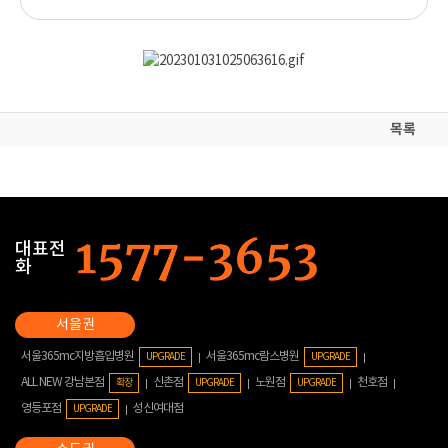
목록
대표전
화
서울365mc지방흡입병원
서울365mc람스병원
UPGRADE
UPGRADE
ALL NEW 강남본점
신촌점
노원점
천호점
확장
UPGRADE
UPGRADE
영등포점
성신여대점
UPGRADE