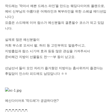
깍드레는 '깍아서 예쁜 드레스 라인'을 만드는 웨딩다이어트 플랜으로,
예비 신부님의 아름다운 어깨라인과 복부라인을 위한
스페셜 에디션입
니다:)
요즘은 스드메에 이어 람스가 예신분들의 결혼필수 코스가 되고 있답
니다.
실제로 많은 예신분들이
저희 부스로 오셔서 팔, 허리 등 고민부위도 말씀주시고,
지방흡입과 람스 시기며 효과 등등 많은 관심을 가져주셔서
준비해간 지방이 선물들도 전~~~부 동이 났고요.
선남선녀 들이 모인 자리가 즐거웠던 지방이는 춤사위까지 즐겼다는
후일담이 인스타 피드에도 남았답니다 ㅎㅎ
예신다이어트 '깍드레'가 궁금하다면?
👇👇👇👇👇👇👇