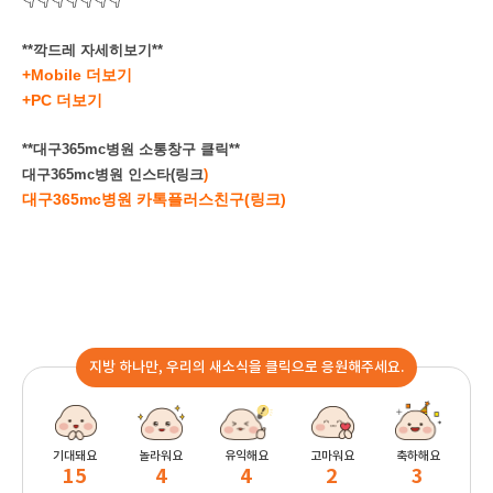
**깍드레 자세히보기**
+Mobile 더보기
+PC 더보기
**대구365mc병원 소통창구 클릭**
대구365mc병원 인스타(링크
)
대구365mc병원 카톡플러스친구(링크)
지방 하나만, 우리의 새소식을 클릭으로 응원해주세요.
기대돼요
놀라워요
유익해요
고마워요
축하해요
15
4
4
2
3