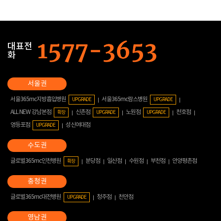
대표전
화
서울365mc지방흡입병원
서울365mc람스병원
UPGRADE
UPGRADE
ALL NEW 강남본점
신촌점
노원점
천호점
확장
UPGRADE
UPGRADE
영등포점
성신여대점
UPGRADE
글로벌365mc인천병원
분당점
일산점
수원점
부천점
안양평촌점
확장
글로벌365mc대전병원
청주점
천안점
UPGRADE