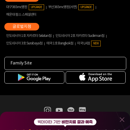
대구365mc병원
부산365mc병원(서면)
UPGRADE
UPGRADE
해운대 람스 스페셜센터
인도네시아 1호 자카르타 Selatan점
인도네시아 2호 자카르타 Sudirman점
인도네시아 3호 Surabaya점
태국 1호 Bangkok점
미국 LA점
NEW
Family Site
365mc 병·의원 이용약관
홈페이지 이용약관
개인정보처리방침
비급여진료수가
증명서발급
인재채용