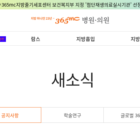
🎉365mc지방줄기세포센터 보건복지부 지정 '첨단재생의료실시기관' 선정
람스
지방흡입
지방
새소식
공지사항
학술연구
글로벌 36