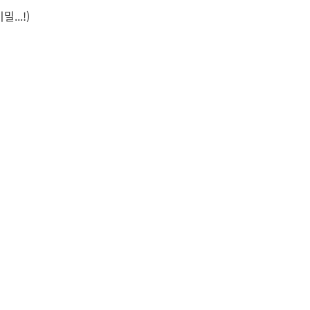
...!)