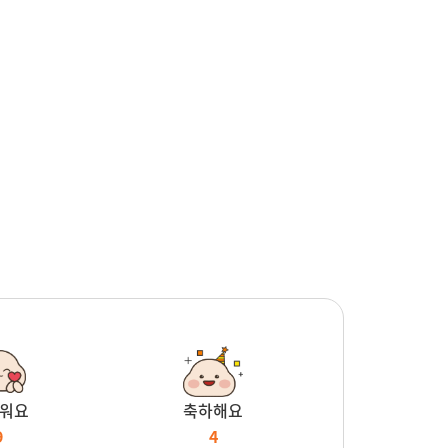
워요
축하해요
9
4