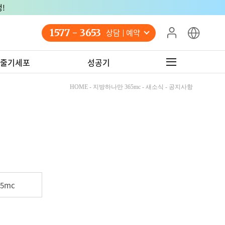
!
1577 - 3653
상담 예약
줄기세포
성공기
HOME - 지방하나만 365mc - 새소식 - 공지사항
5mc