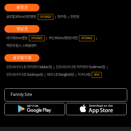
글로벌365mc대전병원
청주점
천안점
UPGRADE
대구365mc병원
부산365mc병원(서면)
UPGRADE
UPGRADE
해운대 람스 스페셜센터
인도네시아 1호 자카르타 Selatan점
인도네시아 2호 자카르타 Sudirman점
인도네시아 3호 Surabaya점
태국 1호 Bangkok점
미국 LA점
NEW
Family Site