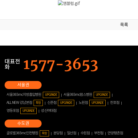
목록
대표전
화
서울365mc지방흡입병원
서울365mc람스병원
UPGRADE
UPGRADE
ALL NEW 강남본점
신촌점
노원점
천호점
확장
UPGRADE
UPGRADE
영등포점
성신여대점
UPGRADE
글로벌365mc인천병원
분당점
일산점
수원점
부천점
안양평촌점
확장