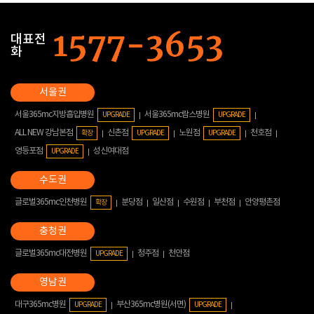
대표전
화
서울365mc지방흡입병원
서울365mc람스병원
UPGRADE
UPGRADE
ALL NEW 강남본점
신촌점
노원점
천호점
확장
UPGRADE
UPGRADE
영등포점
성신여대점
UPGRADE
글로벌365mc인천병원
분당점
일산점
수원점
부천점
안양평촌점
확장
글로벌365mc대전병원
청주점
천안점
UPGRADE
대구365mc병원
부산365mc병원(서면)
UPGRADE
UPGRADE