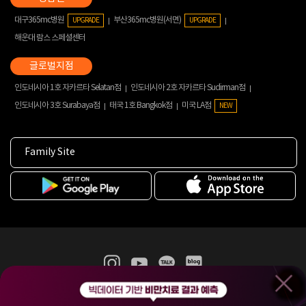
대구365mc병원
부산365mc병원(서면)
UPGRADE
UPGRADE
해운대 람스 스페셜센터
인도네시아 1호 자카르타 Selatan점
인도네시아 2호 자카르타 Sudirman점
인도네시아 3호 Surabaya점
태국 1호 Bangkok점
미국 LA점
NEW
Family Site
365mc 병·의원 이용약관
홈페이지 이용약관
개인정보처리방침
비급여진료수가
증명서발급
인재채용