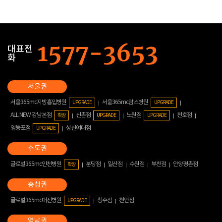
대표전
화
서울365mc지방흡입병원
서울365mc람스병원
UPGRADE
UPGRADE
ALL NEW 강남본점
신촌점
노원점
천호점
확장
UPGRADE
UPGRADE
영등포점
성신여대점
UPGRADE
글로벌365mc인천병원
분당점
일산점
수원점
부천점
안양평촌점
확장
글로벌365mc대전병원
청주점
천안점
UPGRADE